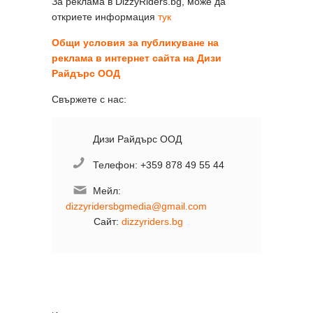
За реклама в DizzyRiders.bg, може да
откриете информация
тук
Общи условия за публикуване на
реклама
в интернет сайт
a
на Дизи
Райдърс ООД
Свържете с нас:
Дизи Райдърс ООД
Телефон: +359 878 49 55 44
Мейл:
dizzyridersbgmedia@gmail.com
Сайт:
dizzyriders.bg