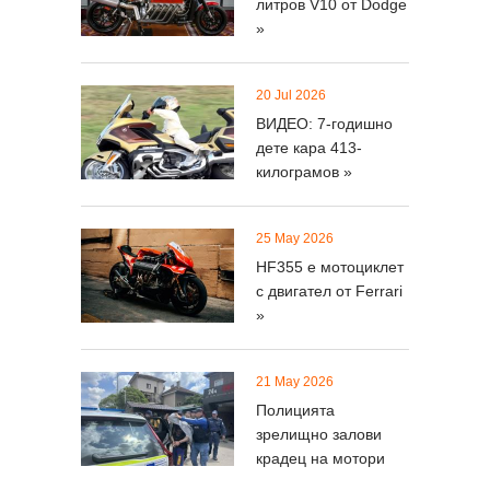
литров V10 от Dodge
„Лято на паветата“
»
раздели София:
шофьори »
20 Jul 2026
ВИДЕО: 7-годишно
06 Aug 2026
дете кара 413-
ЕС забранява Waze
килограмов »
да ни
предупреждава »
25 May 2026
HF355 е мотоциклет
05 Aug 2026
с двигател от Ferrari
Предлагат “Струма”
»
извън Кресненското
»
21 May 2026
Полицията
05 Aug 2026
зрелищно залови
Новото Audi Q9
крадец на мотори
проектира мигачите