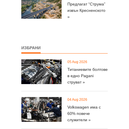
Предлагат “Струма”
извън Кресненското
»
ИЗБРАНИ
05 Aug 2026
Титаниевите болтове
в едно Pagani
струват »
04 Aug 2026
Volkswagen има с
60% повече
служители »