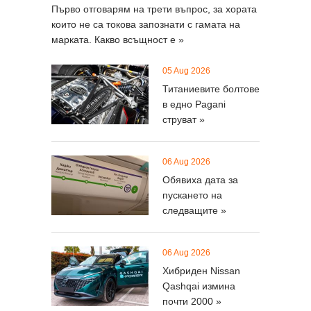
Първо отговарям на трети въпрос, за хората
които не са токова запознати с гамата на
марката. Какво всъщност е »
05 Aug 2026
Титаниевите болтове
в едно Pagani
струват »
06 Aug 2026
Обявиха дата за
пускането на
следващите »
06 Aug 2026
Хибриден Nissan
Qashqai измина
почти 2000 »