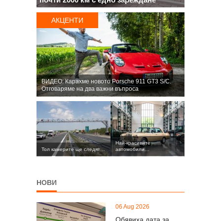
АКЦЕНТИ
ВИДЕО: Карахме новото Porsche 911 GT3 S/C.
Oтговаряме на два важни въпроса
Най-красивите
Тол камерите ще следят…
автомобили…
НОВИ
06 Aug 2026
Обявиха дата за