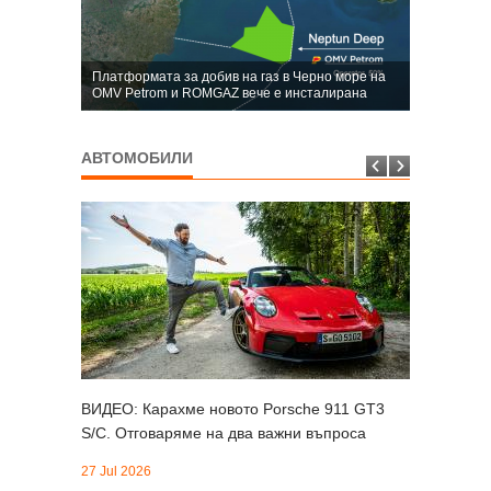
Платформата за добив на газ в Черно море на
OMV Petrom и ROMGAZ вече е инсталирана
АВТОМОБИЛИ
ВИДЕО: Карахме новото Porsche 911 GT3
S/C. Oтговаряме на два важни въпроса
27 Jul 2026