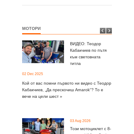
06 Aug 2026
Skoda започна
МОТОРИ
производството на
най-големия »
ВИДЕО: Теодор
Кабакчиев по пътя
06 Aug 2026
към световната
Главата на
титла
изпитателния
на култов
02 Dec 2025
манекен почти »
03 Jul 2025
Кой от вас помни първото ни видео с Теодор
Кабакчиев, „Да прескочиш Amarok“? То е
Мотоциклет
06 Aug 2026
вече на цели шест »
беше напад
Този брутален 1963
планински
Chevrolet Corvette »
03 Aug 2026
Този мотоциклет с 8-
06 Aug 2026