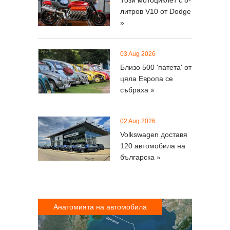
Този мотоциклет с 8-
литров V10 от Dodge
»
03 Aug 2026
Близо 500 'патета' от
цяла Европа се
събраха »
02 Aug 2026
Volkswagen доставя
120 автомобила на
българска »
Анатомията на автомобила