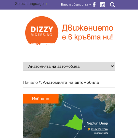
Select Language
▼
Влез в общността »
Начало
\\
Анатомията на автомобила
Избрано