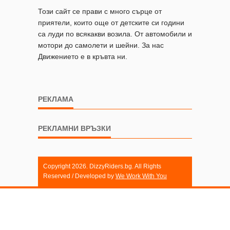
Този сайт се прави с много сърце от
приятели, които още от детските си години
са луди по всякакви возила. От автомобили и
мотори до самолети и шейни. За нас
Движението е в кръвта ни.
РЕКЛАМА
РЕКЛАМНИ ВРЪЗКИ
Copyright 2026. DizzyRiders.bg. All Rights
Reserved / Developed by
We Work With You