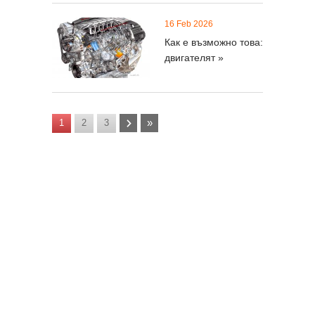
16 Feb 2026
Как е възможно това:
двигателят »
»
1
2
3