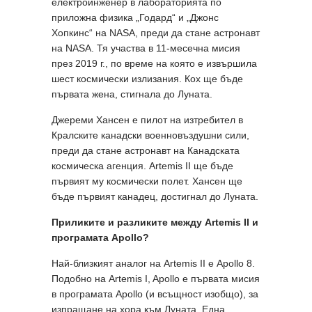
електроинженер в лабораторията по
приложна физика „Годард“ и „Джонс
Хопкинс“ на NASA, преди да стане астронавт
на NASA. Тя участва в 11-месечна мисия
през 2019 г., по време на която е извършила
шест космически излизания. Кох ще бъде
първата жена, стигнала до Луната.
Джереми Хансен е пилот на изтребител в
Кралските канадски военновъздушни сили,
преди да стане астронавт на Канадската
космическа агенция. Artemis II ще бъде
първият му космически полет. Хансен ще
бъде първият канадец, достигнал до Луната.
Приликите и разликите между Artemis II и
програмата Apollo?
Най-близкият аналог на Artemis II е Apollo 8.
Подобно на Artemis I, Apollo e първата мисия
в програмата Apollo (и всъщност изобщо), за
изпращане на хора към Луната. Една