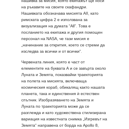
нашивка за мисия, която екипажът ще носи
на ръкавите на своите скафандри.
Нашивката обозначава мисията AII, като
римската цифра 2 е използвана за
визуализация на думата “All”. Това е
посланието на екипажа и другия помощен
персонал на NASA, че тази мисия е
„начинание за открития, което се стреми да
изследва за всички и от всички“.
Червената линия, която е част от
елементите на буквата А и се завърта около
Луната и Земята, показвайки траекторията
на полета на мисията, включваща
космическия кораб, обикалящ както нашата
планета, така и единствения ѝ естествен
спътник. Изобразяването на Земята и
Луната по траекторията може да се
разглежда и като художествена стилизирана
вариация на известната снимка „Изгревът на
Земята“ направена от борда на Apollo 8,