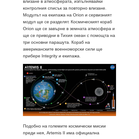
влизане в атмосферата, изпълнявайки
контролния списък за повторно влизане.
Модулът на екипажа на Orion и сервизният
модул ще се разделят. Космическият кораб
Orion ще се завърне в земната атмосфера и
ще се приводни в Тихия океан с помощта на
три основни парашута. Кораб на
американските военноморски сили ще
прибере Integrity и екипажа.
Подобно на големите космически мисии
преди нея, Artemis II има официална