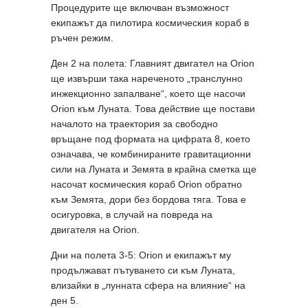
Процедурите ще включван възможност
екипажът да пилотира космическия кораб в
ръчен режим.
Ден 2 на полета: Главният двигател на Orion
ще извърши така нареченото „транслунно
инжекционно запалване“, което ще насочи
Orion към Луната. Това действие ще постави
началото на траектория за свободно
връщане под формата на цифрата 8, което
означава, че комбинираните гравитационни
сили на Луната и Земята в крайна сметка ще
насочат космическия кораб Orion обратно
към Земята, дори без бордова тяга. Това е
осигуровка, в случай на повреда на
двигателя на Orion.
Дни на полета 3-5: Orion и екипажът му
продължават пътуването си към Луната,
влизайки в „лунната сфера на влияние“ на
ден 5.