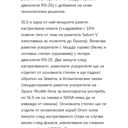
двигатели RS-25) с добавяне на нови
технологични решения.
SLS е една от най-мощните ракети,
изстрелвани някога (създавайки с 15%
повече тяга от тази на ракетата Saturn V
използвана за полетите до Луната). Включва
ракетни ускорителя с твърдо гориво (бели) и
основна степен (оранжева) с четири
двигателя RS-25. Две минути след
изстрелването, ракетните ускорители ще се
отделят от основната степен и ще паднат
обратно на Земята, в Атлантическия океан
(твърдогоривите ракетни ускорители на
Space Shuttle бяха за многократна употреба,
но SLS не са такива и NASA няма да ги
изважда от океана). Основната степен ще се
отдели от космическия кораб Orion осем
минути след изстрелването (това се случва
малко след фазата „изключване на главния