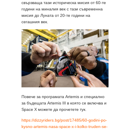
свързваща тази историческа мисия от 60-те
години на миналия век с тази съвременна
мисия до Луната от 20-те години на
сегашния век.
Повече за програмата Artemis и специално
за бъдещата Artemis III в която се включва и
Space X можете да прочетете тук.
https://dizzyriders.bg/post/17485/60-godini-po-
kysno-artemis-nasa-space-x-i-kolko-truden-se-