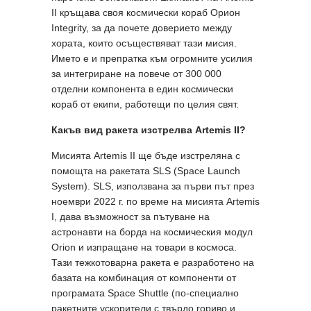
II кръщава своя космически кораб Орион
Integrity, за да почете доверието между
хората, които осъществяват тази мисия.
Името е и препратка към огромните усилия
за интегриране на повече от 300 000
отделни компонента в един космически
кораб от екипи, работещи по целия свят.
Какъв вид ракета изстрелва Artemis II?
Мисията Artemis II ще бъде изстреляна с
помощта на ракетата SLS (Space Launch
System). SLS, използвана за първи път през
ноември 2022 г. по време на мисията Artemis
I, дава възможност за пътуване на
астронавти на борда на космическия модул
Orion и изпращане на товари в космоса.
Тази тежкотоварна ракета е разработено на
базата на комбинация от компоненти от
програмата Space Shuttle (по-специално
ракетните ускорители с твърдо гориво и