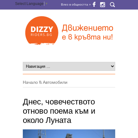
Select Language
▼
Влез в общността »
Начало
\\
Автомобили
Днес, човечеството
отново поема към и
около Луната