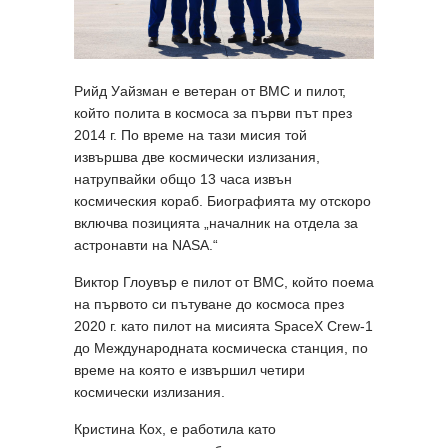
Рийд Уайзман е ветеран от ВМС и пилот,
който полита в космоса за първи път през
2014 г. По време на тази мисия той
извършва две космически излизания,
натрупвайки общо 13 часа извън
космическия кораб. Биографията му отскоро
включва позицията „началник на отдела за
астронавти на NASA.“
Виктор Глоувър е пилот от ВМС, който поема
на първото си пътуване до космоса през
2020 г. като пилот на мисията SpaceX Crew-1
до Международната космическа станция, по
време на която е извършил четири
космически излизания.
Кристина Кох, е работила като