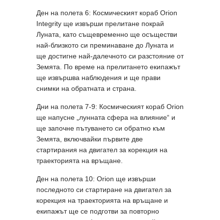
Ден на полета 6: Космическият кораб Orion
Integrity ще извърши прелитане покрай
Луната, като същевременно ще осъществи
най-близкото си преминаване до Луната и
ще достигне най-далечното си разстояние от
Земята. По време на прелитането екипажът
ще извършва наблюдения и ще прави
снимки на обратната и страна.
Дни на полета 7-9: Космическият кораб Orion
ще напусне „лунната сфера на влияние“ и
ще започне пътуването си обратно към
Земята, включвайки първите две
стартирания на двигател за корекция на
траекторията на връщане.
Ден на полета 10: Orion ще извърши
последното си стартиране на двигател за
корекция на траекторията на връщане и
екипажът ще се подготви за повторно