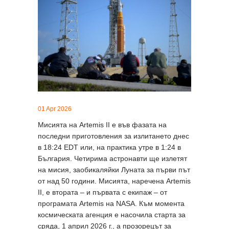
01 Apr 2026
Мисията на Artemis II е във фазата на
последни приготовления за излитането днес
в 18:24 EDT или, на практика утре в 1:24 в
България. Четирима астронавти ще излетят
на мисия, заобикаляйки Луната за първи път
от над 50 години. Мисията, наречена Artemis
II, е втората – и първата с екипаж – от
програмата Artemis на NASA. Към момента
космическата агенция е насочила старта за
сряда, 1 април 2026 г., а прозорецът за