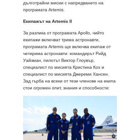
дълготрайни мисии с напредването на
програмата Artemis.
Екипажът на Artemis II
За разлика от програмата Apollo, чийто
екипажи включват трима астронавти,
програмата Artemis ще включва екипаж от
четирима астронавти: командирът Рийд
Уайзман, пилотът Виктор Глоувър,
специалист по мисията Кристина Кох и
специалист по мисията Джереми Хансен.
Зад гърба на всеки от тези членове на екипа
стои огромен опит, знания и способности: