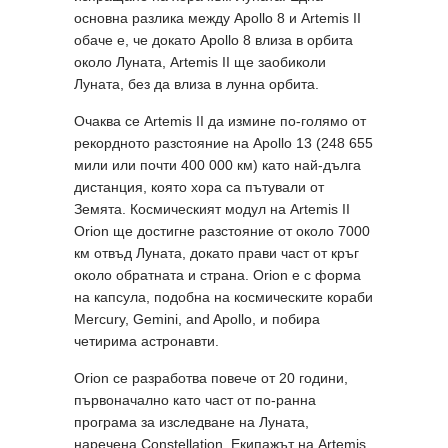
основна разлика между Apollo 8 и Artemis II
обаче е, че докато Apollo 8 влиза в орбита
около Луната, Artemis II ще заобиколи
Луната, без да влиза в лунна орбита.
Очаква се Artemis II да измине по-голямо от
рекордното разстояние на Apollo 13 (248 655
мили или почти 400 000 км) като най-дълга
дистанция, която хора са пътували от
Земята. Космическият модул на Artemis II
Orion ще достигне разстояние от около 7000
км отвъд Луната, докато прави част от кръг
около обратната и страна. Orion е с форма
на капсула, подобна на космическите кораби
Mercury, Gemini, and Apollo, и побира
четирима астронавти.
Orion се разработва повече от 20 години,
първоначално като част от по-ранна
програма за изследване на Луната,
наречена Constellation. Екипажът на Artemis