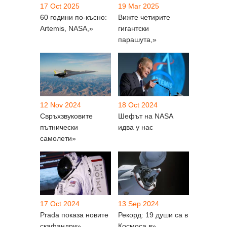
17 Oct 2025
19 Mar 2025
60 години по-късно:
Вижте четирите
Artemis, NASA,»
гигантски
парашута,»
12 Nov 2024
18 Oct 2024
Свръхзвуковите
Шефът на NASA
пътнически
идва у нас
самолети»
17 Oct 2024
13 Sep 2024
Prada показа новите
Рекорд: 19 души са в
скафандри»
Космоса в»