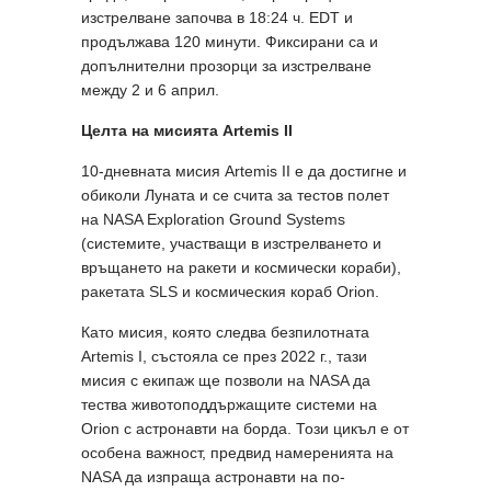
изстрелване започва в 18:24 ч. EDT и
продължава 120 минути. Фиксирани са и
допълнителни прозорци за изстрелване
между 2 и 6 април.
Целта на мисията Artemis II
10-дневната мисия Artemis II е да достигне и
обиколи Луната и се счита за тестов полет
на NASA Exploration Ground Systems
(системите, участващи в изстрелването и
връщането на ракети и космически кораби),
ракетата SLS и космическия кораб Orion.
Като мисия, която следва безпилотната
Artemis I, състояла се през 2022 г., тази
мисия с екипаж ще позволи на NASA да
тества животоподдържащите системи на
Orion с астронавти на борда. Този цикъл е от
особена важност, предвид намеренията на
NASA да изпраща астронавти на по-