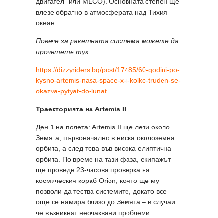
двигател“ или MECO). Основната степен ще
влезе обратно в атмосферата над Тихия
океан.
Повече за ракетната система можете да
прочетете тук.
https://dizzyriders.bg/post/17485/60-godini-po-
kysno-artemis-nasa-space-x-i-kolko-truden-se-
okazva-pytyat-do-lunat
Траекторията на Artemis II
Ден 1 на полета: Artemis II ще лети около
Земята, първоначално в ниска околоземна
орбита, а след това във висока елиптична
орбита. По време на тази фаза, екипажът
ще проведе 23-часова проверка на
космическия кораб Orion, която ще му
позволи да тества системите, докато все
още се намира близо до Земята – в случай
че възникнат неочаквани проблеми.