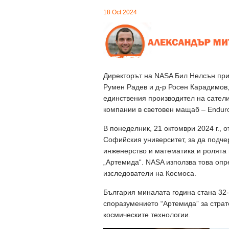
18 Oct 2024
Директорът на NASA Бил Нелсън при
Румен Радев и д-р Росен Карадимов,
единствения производител на сатели
компании в световен мащаб – Endur
В понеделник, 21 октомври 2024 г., 
Софийския университет, за да подчер
инженерство и математика и ролята 
„Артемида“. NASA използва това оп
изследователи на Космоса.
България миналата година стана 32-
споразумението “Артемида” за страт
космическите технологии.