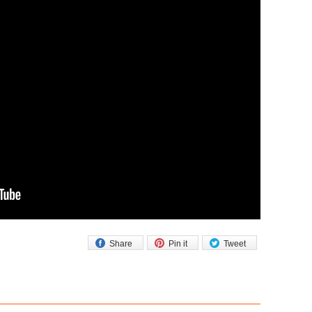
Share
Pin it
Tweet