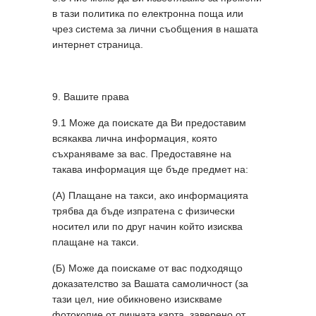
в тази политика по електронна поща или
чрез система за лични съобщения в нашата
интернет страница.
9. Вашите права
9.1 Може да поискате да Ви предоставим
всякаква лична информация, която
съхраняваме за вас. Предоставяне на
такава информация ще бъде предмет на:
(А) Плащане на такси, ако информацията
трябва да бъде изпратена с физически
носител или по друг начин който изисква
плащане на такси.
(Б) Може да поискаме от вас подходящо
доказателство за Вашата самоличност (за
тази цел, ние обикновено изискваме
фотокопие от личната карта, заверено от