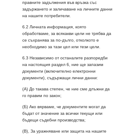
правните задължения във връзка със
задържането и заличаване на личните данни
на нашите потребители.
6.2 Личната информация, която
обработваме, за всякакви цели не трябва да
се съхранява за по-дълго, отколкото е
необходимо за тази цел или тези цели.
6.3 Независимо от останалите разпоредби
на настоящия раздел 6, ние ще запазим
документи (включително електронни
документи), съдържащи лични данни:
(А) До такава степен, че ние сме длъжни да
го правим по закон;
(Б) Ако вярваме, че документите могат да
бъдат от значение за всички текущи или
бъдещи съдебни производства;
(В), За уражняване или защита на нашите