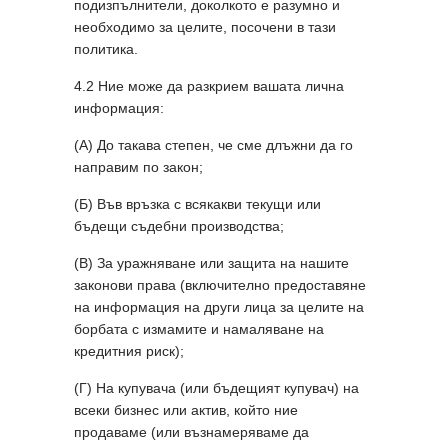
подизпълнители, доколкото е разумно и
необходимо за целите, посочени в тази
политика.
4.2 Ние може да разкрием вашата лична
информация:
(А) До такава степен, че сме длъжни да го
направим по закон;
(Б) Във връзка с всякакви текущи или
бъдещи съдебни производства;
(В) За уражняване или защита на нашите
законови права (включително предоставяне
на информация на други лица за целите на
борбата с измамите и намаляване на
кредитния риск);
(Г) На купувача (или бъдещият купувач) на
всеки бизнес или актив, който ние
продаваме (или възнамеряваме да