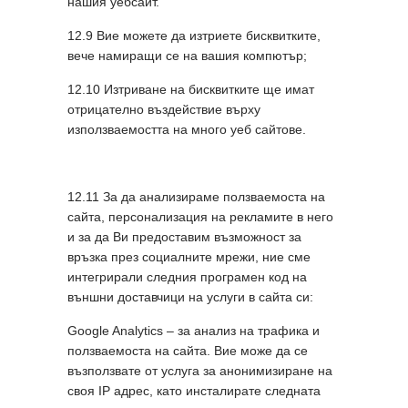
нашия уебсайт.
12.9 Вие можете да изтриете бисквитките,
вече намиращи се на вашия компютър;
12.10 Изтриване на бисквитките ще имат
отрицателно въздействие върху
използваемостта на много уеб сайтове.
12.11 За да анализираме ползваемоста на
сайта, персонализация на рекламите в него
и за да Ви предоставим възможност за
връзка през социалните мрежи, ние сме
интегрирали следния програмен код на
външни доставчици на услуги в сайта си:
Google Analytics – за анализ на трафика и
ползваемоста на сайта. Вие може да се
възползвате от услуга за анонимизиране на
своя IP адрес, като инсталирате следната