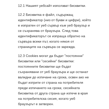
12.1 Нашият уебсайт използват бисквитки.
12.2 Бисквитка е файл, съдържащ
идентификатор (низ от букви и цифри), който
е изпратен от уеб сървър към уеб браузър и
се съхранява от браузъра. След това
идентификаторът се изпраща обратно на
сървъра всеки път, когато някоя от
страниците на сървъра се зарежда.
12.3 Cookies могат да бъдат "постоянни"
бисквитки или "сесийни" бисквитки:
постоянните бисквитки ще бъдат
съхранявани от уеб браузъра и ще останат
валидни до изтичане на срока, освен ако не
бъдат изтрити от страна на потребителя
преди изтичането на срока; сесийната
бисквитка от друга страна ще изтече в края
на потребителска сесия, когато уеб
браузърът е затворен.