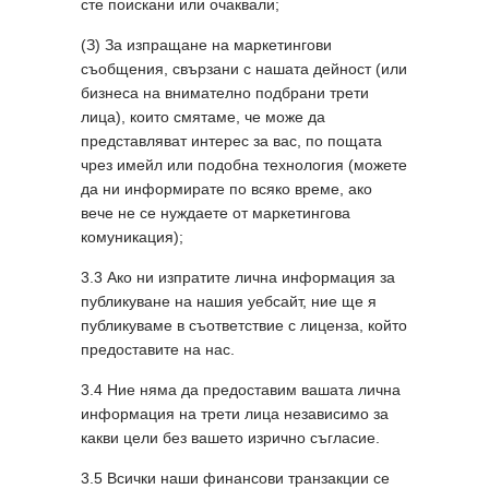
сте поискани или очаквали;
(З) За изпращане на маркетингови
съобщения, свързани с нашата дейност (или
бизнеса на внимателно подбрани трети
лица), които смятаме, че може да
представляват интерес за вас, по пощата
чрез имейл или подобна технология (можете
да ни информирате по всяко време, ако
вече не се нуждаете от маркетингова
комуникация);
3.3 Ако ни изпратите лична информация за
публикуване на нашия уебсайт, ние ще я
публикуваме в съответствие с лиценза, който
предоставите на нас.
3.4 Ние няма да предоставим вашата лична
информация на трети лица независимо за
какви цели без вашето изрично съгласие.
3.5 Всички наши финансови транзакции се