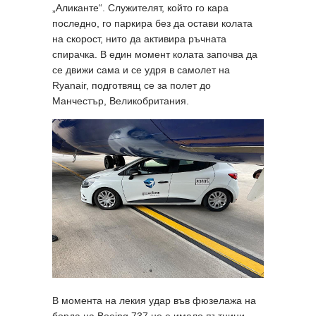
„Аликанте“. Служителят, който го кара
последно, го паркира без да остави колата
на скорост, нито да активира ръчната
спирачка. В един момент колата започва да
се движи сама и се удря в самолет на
Ryanair, подготвящ се за полет до
Манчестър, Великобритания.
В момента на лекия удар във фюзелажа на
борда на Boeing 737 не е имало пътници.