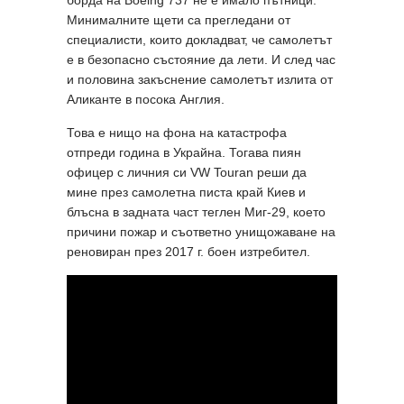
Минималните щети са прегледани от
специалисти, които докладват, че самолетът
е в безопасно състояние да лети. И след час
и половина закъснение самолетът излита от
Аликанте в посока Англия.
Това е нищо на фона на катастрофа
отпреди година в Украйна. Тогава пиян
офицер с личния си VW Touran реши да
мине през самолетна писта край Киев и
блъсна в задната част теглен Миг-29, което
причини пожар и съответно унищожаване на
реновиран през 2017 г. боен изтребител.