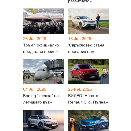
развитието»
23 Jun 2026
16 Jun 2026
Тръмп официално
'Свръхчовек' стана
представи новия»
посланик на»
04 Jun 2026
26 Feb 2026
Boeing “клекна” на
ВИДЕО: Новото
летището във»
Renault Clio. Пълна»