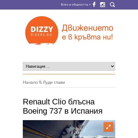
Влез в общността »
Начало
\\
Луди глави
Renault Clio блъсна
Boeing 737 в Испания