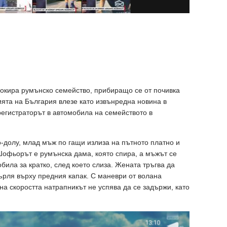
шокира румънско семейство, прибиращо се от почивка
ията на България влезе като извънредна новина в
регистраторът в автомобила на семейството в
о-долу, млад мъж по гащи излиза на пътното платно и
Шофьорът е румънска дама, която спира, а мъжът се
била за кратко, след което слиза. Жената тръгва да
върля върху предния капак. С маневри от волана
на скоростта натрапникът не успява да се задържи, като