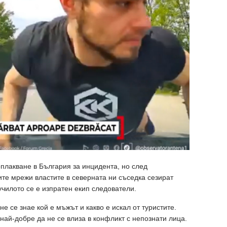
плакване в България за инцидента, но след
ите мрежи властите в северната ни съседка сезират
училото се е изпратен екип следователи.
 се знае кой е мъжът и какво е искал от туристите.
най-добре да не се влиза в конфликт с непознати лица.