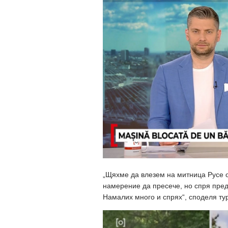
„Щяхме да влезем на митница Русе 
намерение да пресече, но спря пред
Намалих много и спрях“, споделя ту