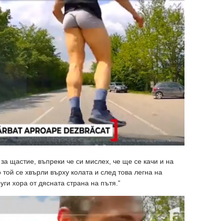
 за щастие, въпреки че си мислех, че ще се качи и на
 той се хвърли върху колата и след това легна на
ги хора от дясната страна на пътя.”