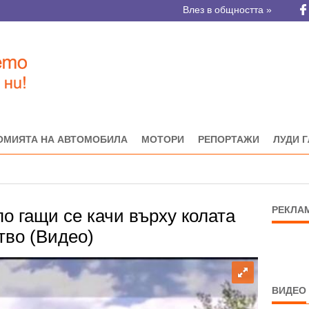
Влез в общността »
ОМИЯТА НА АВТОМОБИЛА
МОТОРИ
РЕПОРТАЖИ
ЛУДИ 
РЕКЛА
о гащи се качи върху колата
тво (Видео)
ВИДЕО