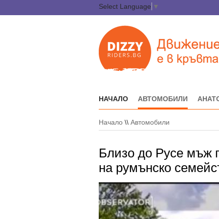
Select Language
▼
НАЧАЛО
АВТОМОБИЛИ
АНАТ
Начало
\\
Автомобили
Близо до Русе мъж п
на румънско семейс