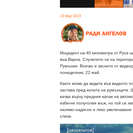
24 May 2023
Инцидент на 40 километра от Русе 
във Варна. Случилото се на територ
Румъния. Всичко е заснето от видео
понеделник, 22 май.
Както може да видите във видеото п
застава пред колата на румънците. 
качва върху предния капак на автомо
избегне полуголия мъж, но той се х
наляво-надясно и леко увеличаване 
слиза.