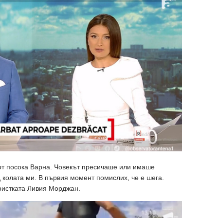
от посока Варна. Човекът пресичаше или имаше
 колата ми. В първия момент помислих, че е шега.
ристката Ливия Морджан.