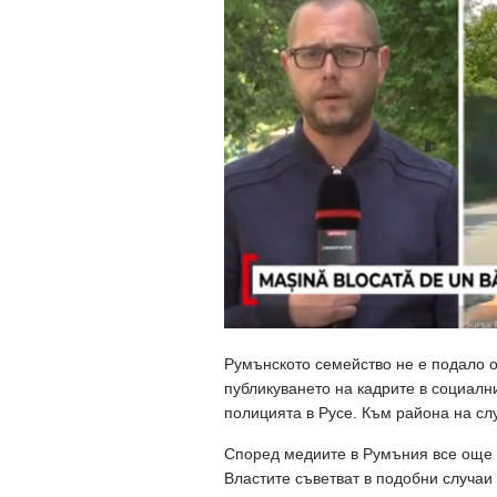
Румънското семейство не е подало о
публикуването на кадрите в социалн
полицията в Русе. Към района на сл
Според медиите в Румъния все още не
Властите съветват в подобни случаи 