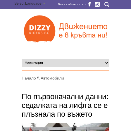
Select Language
▼
Влез в общността »
Начало
\\
Автомобили
По първоначални данни:
седалката на лифта се е
плъзнала по въжето