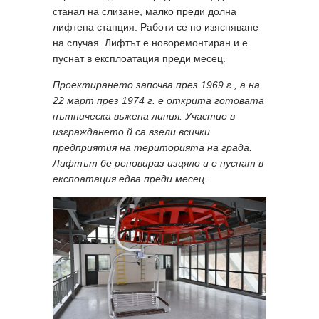
станал на слизане, малко преди долна
лифтена станция. Работи се по изясняване
на случая. Лифтът е новоремонтиран и е
пуснат в експлоатация преди месец.
Проектирането започва през 1969 г., а на
22 март през 1974 г. е открита готовата
пътническа въжена линия. Участие в
изграждането й са взели всички
предприятия на територията на града.
Лифтът бе реновираз изцяло и е пуснат в
експоатация едва преди месец.