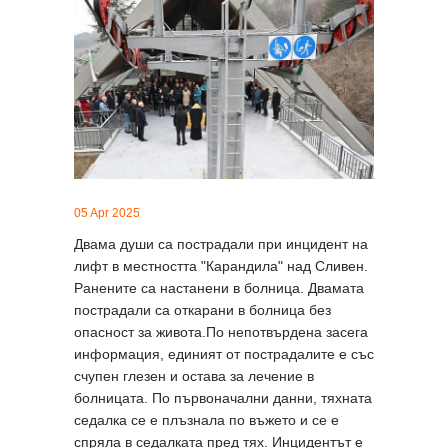
05 Apr 2025
Двама души са пострадали при инцидент на
лифт в местността "Карандила" над Сливен.
Ранените са настанени в болница. Двамата
пострадали са откарани в болница без
опасност за живота.По непотвърдена засега
информация, единият от пострадалите е със
счупен глезен и остава за лечение в
болницата. По първоначални данни, тяхната
седалка се е плъзнала по въжето и се е
спряла в седалката пред тях. Инцидентът е