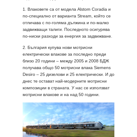
1. Влаковете са от модела Alstom Coradia и
по-специално от варианта Stream, който се
отличава с по-голяма дължина и по-малко
задвижващи талиги. Последното осигурява
по-ниски разходи за енергия за задвижване.
2. България купува нови мотрисни
електрически влакове за последно преди
близо 20 години – между 2005 и 2008 БДЖ
получава общо 50 мотрисни влака Siemens
Desiro – 25 дизелови и 25 електрически. И до
днес те остават най-модерните мотрисни
композиции в страната. У нас се използват
мотрисни влакове и на над 50 години.