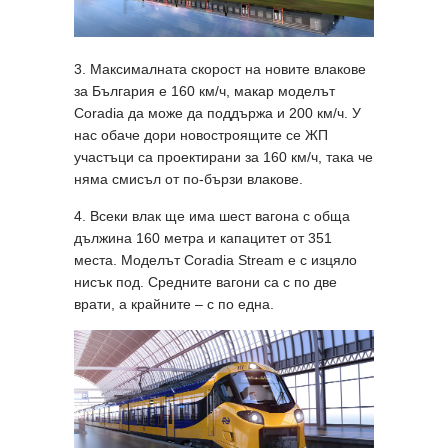
3. Максималната скорост на новите влакове
за България е 160 км/ч, макар моделът
Coradia да може да поддържа и 200 км/ч. У
нас обаче дори новостроящите се ЖП
участъци са проектирани за 160 км/ч, така че
няма смисъл от по-бързи влакове.
4. Всеки влак ще има шест вагона с обща
дължина 160 метра и капацитет от 351
места. Моделът Coradia Stream е с изцяло
нисък под. Средните вагони са с по две
врати, а крайните – с по една.