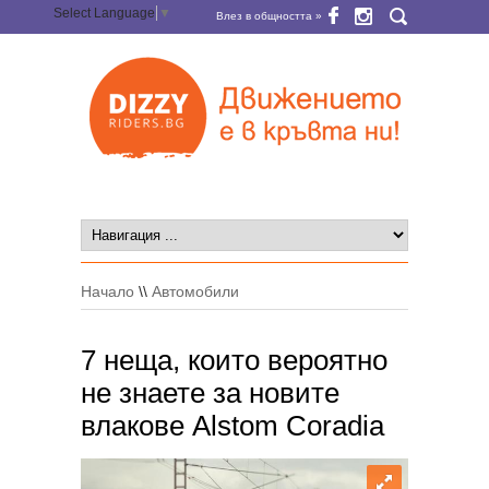
Select Language
▼
Влез в общността »
Начало
\\
Автомобили
7 неща, които вероятно
не знаете за новите
влакове Alstom Coradia