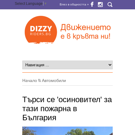
Select Language
▼
Влез в общността »
Начало
\\
Автомобили
Търси се 'осиновител' за
тази пожарна в
България