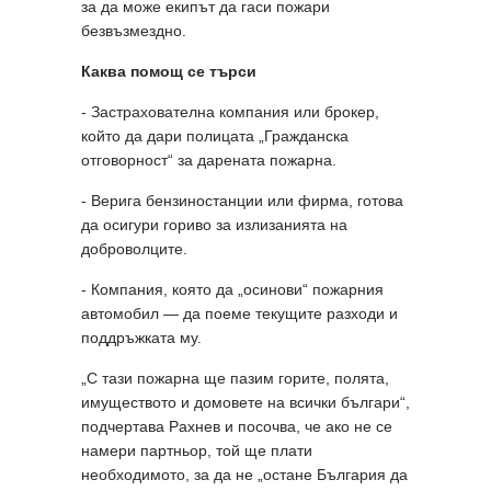
за да може екипът да гаси пожари
безвъзмездно.
Каква помощ се търси
- Застрахователна компания или брокер,
който да дари полицата „Гражданска
отговорност“ за дарената пожарна.
- Верига бензиностанции или фирма, готова
да осигури гориво за излизанията на
доброволците.
- Компания, която да „осинови“ пожарния
автомобил — да поеме текущите разходи и
поддръжката му.
„С тази пожарна ще пазим горите, полята,
имуществото и домовете на всички българи“,
подчертава Рахнев и посочва, че ако не се
намери партньор, той ще плати
необходимото, за да не „останe България да