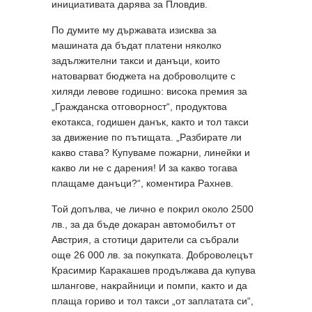
инициативата дарява за Пловдив.
По думите му държавата изисква за
машината да бъдат платени няколко
задължителни такси и данъци, които
натоварват бюджета на доброволците с
хиляди левове годишно: висока премия за
„Гражданска отговорност“, продуктова
екотакса, годишен данък, както и тол такси
за движение по пътищата. „Разбирате ли
какво става? Купуваме пожарни, линейки и
какво ли не с дарения! И за какво тогава
плащаме данъци?“, коментира Рахнев.
Той допълва, че лично е покрил около 2500
лв., за да бъде докаран автомобилът от
Австрия, а стотици дарители са събрали
още 26 000 лв. за покупката. Доброволецът
Красимир Каракашев продължава да купува
шлангове, накрайници и помпи, както и да
плаща гориво и тол такси „от заплатата си“,