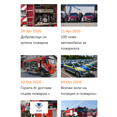
28 Jun 2025
11 Apr 2025
Доброволци си
100 нови
купиха пожарна
автомобила за
пожарната
10 Oct 2024
04 Oct 2024
Гората.бг достави
Всички коли на
първа пожарна,»
полиция и пожарна»