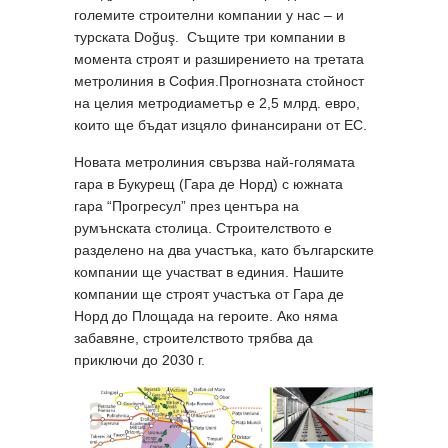
големите строителни компании у нас – и
турската Doğuş. Същите три компании в
момента строят и разширението на третата
метролиния в София.Прогнозната стойност
на целия метродиаметър е 2,5 млрд. евро,
които ще бъдат изцяло финансирани от ЕС.
Новата метролиния свързва най-голямата
гара в Букурещ (Гара де Норд) с южната
гара “Прогресул” през центъра на
румънската столица. Строителството е
разделено на два участъка, като българските
компании ще участват в единия. Нашите
компании ще строят участъка от Гара де
Норд до Площада на героите. Ако няма
забавяне, строителството трябва да
приключи до 2030 г.