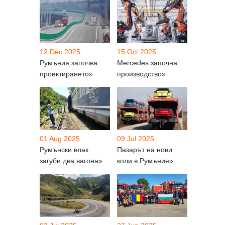
12 Dec 2025
15 Oct 2025
Румъния започва
Mercedes започна
проектирането»
производство»
01 Aug 2025
09 Jul 2025
Румънски влак
Пазарът на нови
загуби два вагона»
коли в Румъния»