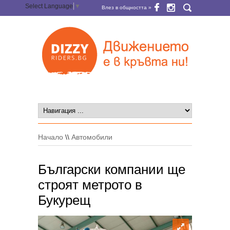
Select Language
▼
Влез в общността »
Начало
\\
Автомобили
Български компании ще
строят метрото в
Букурещ