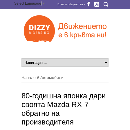
Select Language
▼
Влез в общността »
Начало
\\
Автомобили
80-годишна японка дари
своята Mazda RX-7
обратно на
производителя