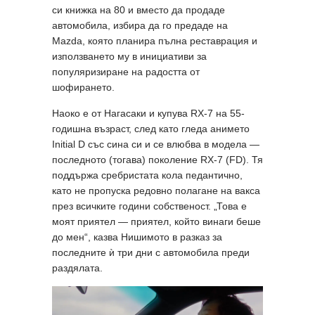
си книжка на 80 и вместо да продаде
автомобила, избира да го предаде на
Mazda, която планира пълна реставрация и
използването му в инициативи за
популяризиране на радостта от
шофирането.
Наоко е от Нагасаки и купува RX-7 на 55-
годишна възраст, след като гледа анимето
Initial D със сина си и се влюбва в модела —
последното (тогава) поколение RX-7 (FD). Тя
поддържа сребристата кола педантично,
като не пропуска редовно полагане на вакса
през всичките години собственост. „Това е
моят приятел — приятел, който винаги беше
до мен“, казва Нишимото в разказ за
последните ѝ три дни с автомобила преди
раздялата.