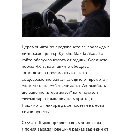
Церемонията по предаването се провежда в
дилърския център Kyushu Mazda Akasako,
който обслужва колата от години. След като
поеме RX-7, компанията обещава
„комплексна профилактика“, като
същевременно запази следите от времето и
спомените на собственичката. Автомобилът
ще започне „втори живот“ като показен
екземпляр в кампании на марката, а
Нишимото планира да се посвети на нови
лични проекти.
Случаят бързо привлече внимание извън
Япония заради човешкия разказ зад един от