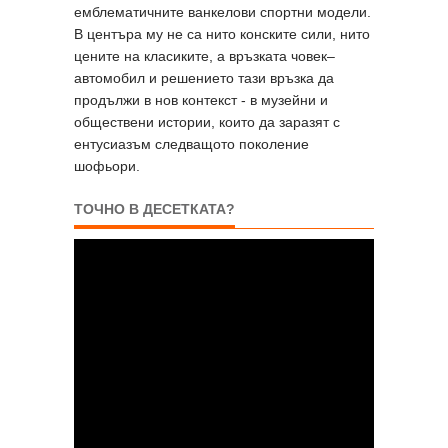
емблематичните ванкелови спортни модели.
В центъра му не са нито конските сили, нито
цените на класиките, а връзката човек–
автомобил и решението тази връзка да
продължи в нов контекст - в музейни и
обществени истории, които да заразят с
ентусиазъм следващото поколение
шофьори.
ТОЧНО В ДЕСЕТКАТА?