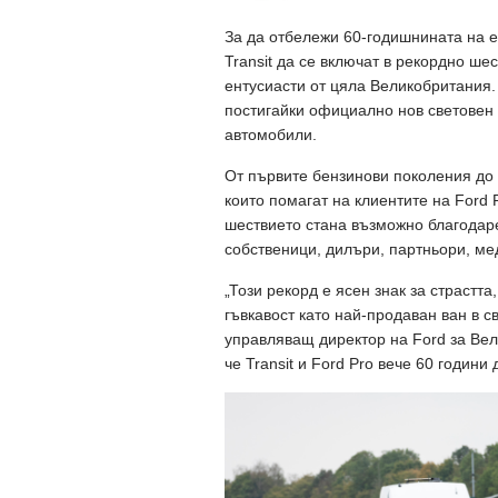
За да отбележи 60-годишнината на е
Transit да се включат в рекордно ше
ентусиасти от цяла Великобритания.
постигайки официално нов световен 
автомобили.
От първите бензинови поколения до 
които помагат на клиентите на Ford
шествието стана възможно благодаре
собственици, дилъри, партньори, ме
„Този рекорд е ясен знак за страстта
гъвкавост като най-продаван ван в с
управляващ директор на Ford за Вел
че Transit и Ford Pro вече 60 години