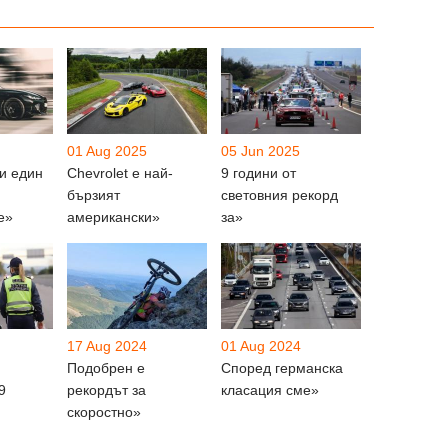
01 Aug 2025
05 Jun 2025
и един
Chevrolet е най-
9 години от
бързият
световния рекорд
е»
американски»
за»
17 Aug 2024
01 Aug 2024
Подобрен е
Според германска
9
рекордът за
класация сме»
скоростно»