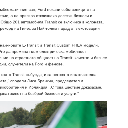
мблематичния ван, Ford покани собствениците на
ствие, а на призива откликнаха десетки бизнеси и
 Общо 201 автомобила Transit се включиха в колоната,
рекорд на Гинес за Най-голям парад от лекотоварни
най-новите E-Transit и Transit Custom PHEV модели,
 Pro да преминат към електрическа мобилност –
ние на страстната общност на Transit: клиенти и бизнес
дии, служители на Ford и фенове.
, която Transit събужда, и за неговата изключителна
вета,“ сподели Лиса Бранкин, председател и
икобритания и Ирландия. „С това шествие доказахме,
 дават живот на безброй бизнеси и услуги.“