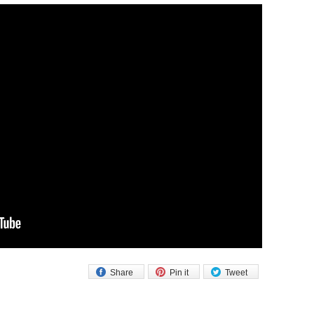
Share
Pin it
Tweet