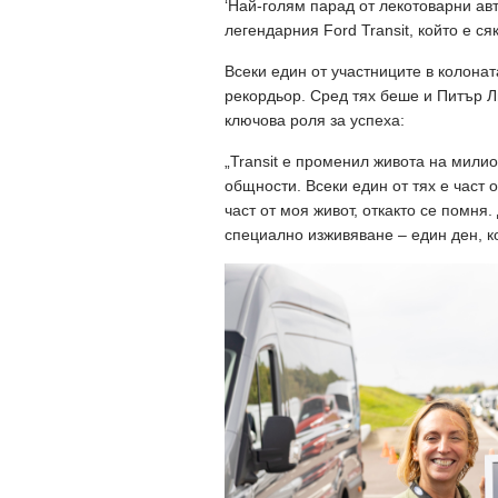
‘Най-голям парад от лекотоварни авт
легендарния Ford Transit, който е с
Всеки един от участниците в колона
рекордьор. Сред тях беше и Питър Ли
ключова роля за успеха:
„Transit е променил живота на милио
общности. Всеки един от тях е част от
част от моя живот, откакто се помня
специално изживяване – един ден, к