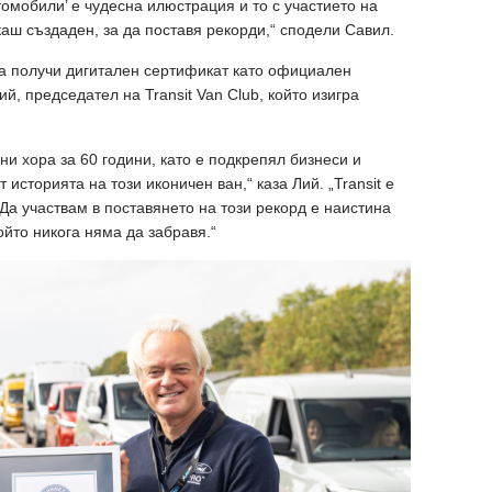
омобили’ е чудесна илюстрация и то с участието на
якаш създаден, за да поставя рекорди,“ сподели Савил.
та получи дигитален сертификат като официален
й, председател на Transit Van Club, който изигра
ни хора за 60 години, като е подкрепял бизнеси и
 историята на този иконичен ван,“ каза Лий. „Transit е
. Да участвам в поставянето на този рекорд е наистина
ойто никога няма да забравя.“