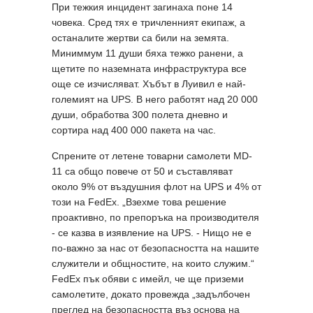
При тежкия инцидент загинаха поне 14
човека. Сред тях е тричленният екипаж, а
останалите жертви са били на земята.
Миниммум 11 души бяха тежко ранени, а
щетите по наземната инфраструктура все
още се изчисляват. Хъбът в Луивил е най-
големият на UPS. В него работят над 20 000
души, обработва 300 полета дневно и
сортира над 400 000 пакета на час.
Спрените от летене товарни самолети MD-
11 са общо повече от 50 и съставляват
около 9% от въздушния флот на UPS и 4% от
този на FedEx. „Взехме това решение
проактивно, по препоръка на производителя
- се казва в изявление на UPS. - Нищо не е
по-важно за нас от безопасността на нашите
служители и общностите, на които служим.“
FedEx пък обяви с имейл, че ще приземи
самолетите, докато провежда „задълбочен
преглед на безопасността въз основа на