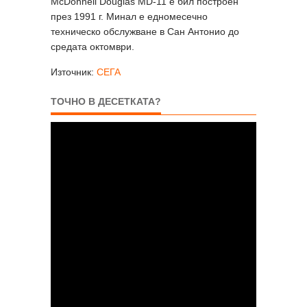
McDonnell Douglas MD-11 е бил построен
през 1991 г. Минал е едномесечно
техническо обслужване в Сан Антонио до
средата октомври.
Източник:
СЕГА
ТОЧНО В ДЕСЕТКАТА?