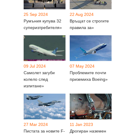
25 Sep 2024
22 Aug 2024
Румъния купува 32
Връщат се строгите
суперизтребителя»
правила за»
09 Jul 2024
07 May 2024
Самолет загуби
Проблемите почти
колело след
приземиха Boeing»
излитане»
27 Mar 2024
11 Jan 2023
Пистата за новитe F-
Дрогиран наземен