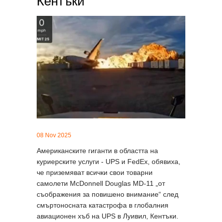
Кентъки
08 Nov 2025
Американските гиганти в областта на
куриерските услуги - UPS и FedEx, обявиха,
че приземяват всички свои товарни
самолети McDonnell Douglas MD-11 „от
съображения за повишено внимание“ след
смъртоносната катастрофа в глобалния
авиационен хъб на UPS в Луивил, Кентъки.