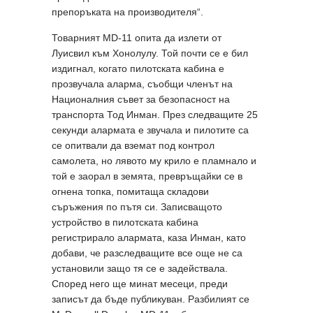
препоръката на производителя“.
Товарният MD-11 опита да излети от
Луисвил към Хонолулу. Той почти се е бил
издигнал, когато пилотската кабина е
прозвучала аларма, съобщи членът на
Националния съвет за безопасност на
транспорта Тод Инман. През следващите 25
секунди алармата е звучала и пилотите са
се опитвали да вземат под контрол
самолета, но лявото му крило е пламнало и
той е заорал в земята, превръщайки се в
огнена топка, помитаща складови
съръжения по пътя си. Записващото
устройство в пилотската кабина
регистрирало алармата, каза Инман, като
добави, че разследващите все още не са
установили защо тя се е задействала.
Според него ще минат месеци, преди
записът да бъде публикуван. Разбилият се