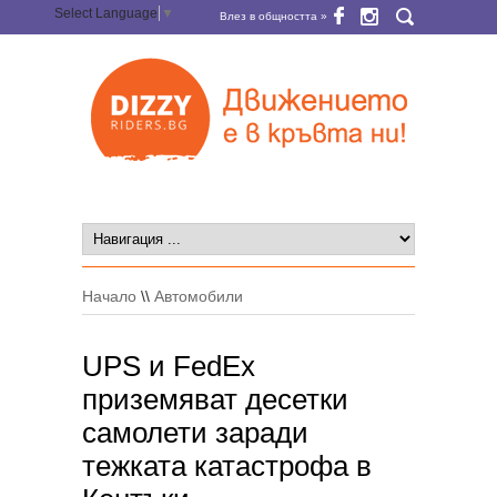
Select Language
▼
Влез в общността »
Начало
\\
Автомобили
UPS и FedEx
приземяват десетки
самолети заради
тежката катастрофа в