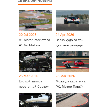
СВЪРЗАНИ НОВИНИ
20 Jul 2026
24 Apr 2026
A1 Motor Park става
Всяко чудо за три
A1 No Motor»
дни: нов рекорд»
25 Mar 2026
23 Mar 2026
Ето кой записа
Може да карате на
новото най-бързо»
“А1 Мотор Парк”»