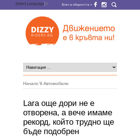
Select Language
▼
Влез в общността »
Начало
\\
Автомобили
Lara още дори не е
отворена, а вече имаме
рекорд, който трудно ще
бъде подобрен