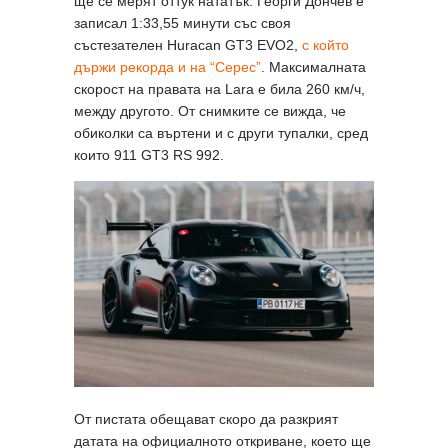
ще се мерят оттук нататък. Георги Дончев е
записал 1:33,55 минути със своя
състезателен Huracan GT3 EVO2,
с който
държи рекорда и на “Серес”
. Максималната
скорост на правата на Lara е била 260 км/ч,
между другото. От снимките се вижда, че
обиколки са въртени и с други тупалки, сред
които 911 GT3 RS 992.
От пистата обещават скоро да разкрият
датата на официалното откриване, което ще