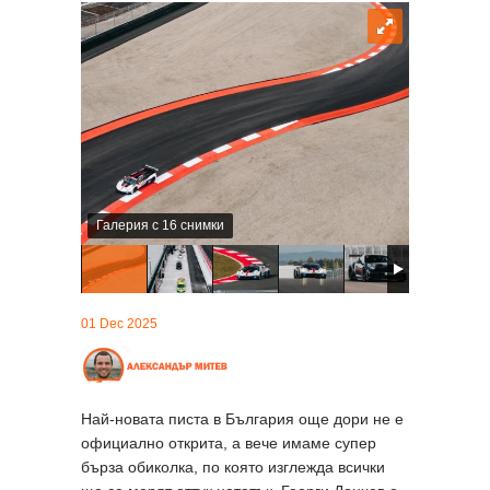
Галерия с 16 снимки
01 Dec 2025
Най-новата писта в България още дори не е
официално открита, а вече имаме супер
бърза обиколка, по която изглежда всички