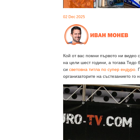
02 Dec 2025
Кой от вас помни първото ни видео 
на цели шест години, а тогава Тедо 
си
световна титла по супер ендуро.
П
организаторите на състезанието го на