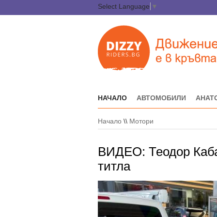
Select Language
▼
НАЧАЛО
АВТОМОБИЛИ
АНАТ
Начало
\\
Мотори
ВИДЕО: Теодор Каба
титла