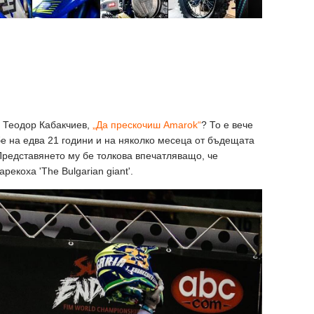
с Теодор Кабакчиев,
„Да прескочиш Amarok“
? То е вече
бе на едва 21 години и на няколко месеца от бъдещата
редставянето му бе толкова впечатляващо, че
рекоха 'The Bulgarian giant'.