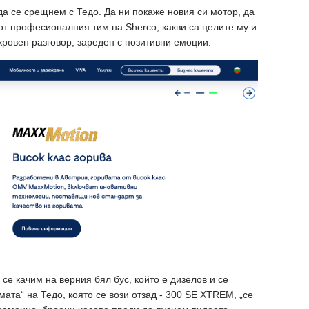
да се срещнем с Тедо. Да ни покаже новия си мотор, да
т от професионалния тим на Sherco, какви са целите му и
кровен разговор, зареден с позитивни емоции.
 се качим на верния бял бус, който е дизелов и се
мата“ на Тедо, която се вози отзад - 300 SE XTREM, „се