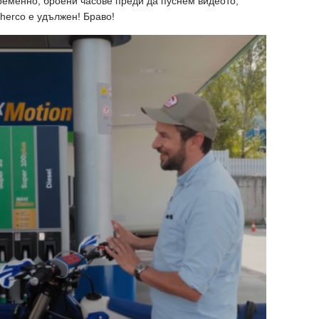
временно, броени часове преди да пуснем видеото,
herco е удължен! Браво!