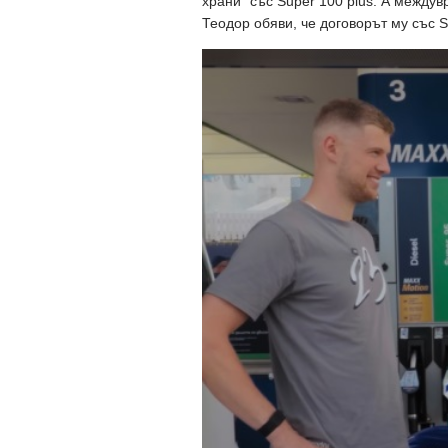
храни“ със Super 100 plus. А между
Теодор обяви, че договорът му със S