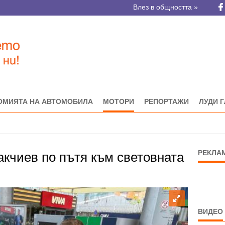
Влез в общността »
ОМИЯТА НА АВТОМОБИЛА
МОТОРИ
РЕПОРТАЖИ
ЛУДИ 
РЕКЛА
кчиев по пътя към световната
ВИДЕО