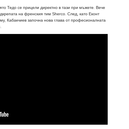
която Тедо се прицели директно в тази при мъжете. Вече
одкрепата на френския тим Sherco. След, като Еконт
 му, Кабакчиев започна нова глава от професионалната
.