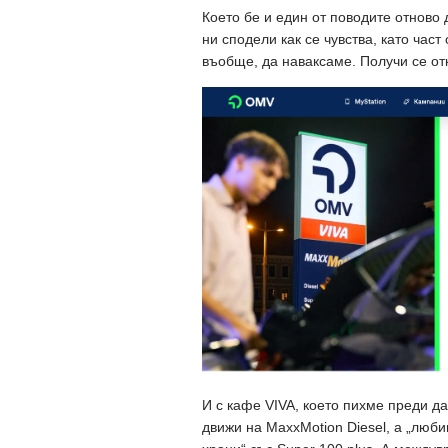
Което бе и един от поводите отново 
ни сподели как се чувства, като час
въобще, да наваксаме. Получи се от
И с кафе VIVA, което пихме преди да
движи на MaxxMotion Diesel, а „люби