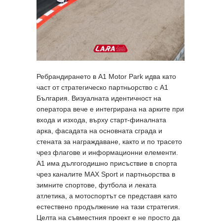
Ребрандирането в A1 Motor Park идва като
част от стратегическо партньорство с A1
България. Визуалната идентичност на
оператора вече е интегрирана на арките при
входа и изхода, върху старт-финалната
арка, фасадата на основната сграда и
стената за награждаване, както и по трасето
чрез флагове и информационни елементи.
A1 има дългогодишно присъствие в спорта
чрез каналите MAX Sport и партньорства в
зимните спортове, футбола и леката
атлетика, а мотоспортът се представя като
естествено продължение на тази стратегия.
Целта на съвместния проект е не просто да