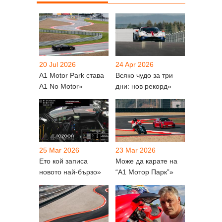
20 Jul 2026
24 Apr 2026
A1 Motor Park става
Всяко чудо за три
A1 No Motor»
дни: нов рекорд»
25 Mar 2026
23 Mar 2026
Ето кой записа
Може да карате на
новото най-бързо»
“А1 Мотор Парк”»