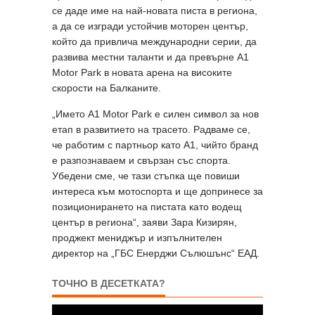
се даде име на най-новата писта в региона,
а да се изгради устойчив моторен център,
който да привлича международни серии, да
развива местни таланти и да превърне A1
Motor Park в новата арена на високите
скорости на Балканите.
„Името A1 Motor Park е силен символ за нов
етап в развитието на трасето. Радваме се,
че работим с партньор като A1, чийто бранд
е разпознаваем и свързан със спорта.
Убедени сме, че тази стъпка ще повиши
интереса към мотоспорта и ще допринесе за
позиционирането на пистата като водещ
център в региона“, заяви Зара Кизирян,
проджект мениджър и изпълнителен
директор на „ГБС Енерджи Сълюшънс“ ЕАД.
ТОЧНО В ДЕСЕТКАТА?