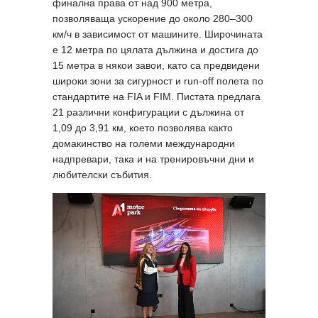
финална права от над 900 метра,
позволяваща ускорение до около 280–300
км/ч в зависимост от машините. Широчината
е 12 метра по цялата дължина и достига до
15 метра в някои завои, като са предвидени
широки зони за сигурност и run-off полета по
стандартите на FIA и FIM. Пистата предлага
21 различни конфигурации с дължина от
1,09 до 3,91 км, което позволява както
домакинство на големи международни
надпревари, така и на тренировъчни дни и
любителски събития.