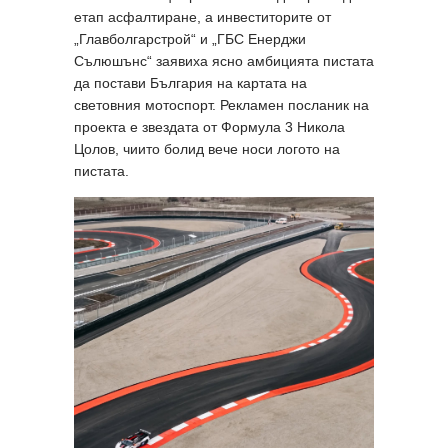
етап асфалтиране, а инвеститорите от
„Главболгарстрой“ и „ГБС Енерджи
Сълюшънс“ заявиха ясно амбицията пистата
да постави България на картата на
световния мотоспорт. Рекламен посланик на
проекта е звездата от Формула 3 Никола
Цолов, чиито болид вече носи логото на
пистата.