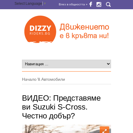
Select Language
▼
Влез в общността »
Начало
\\
Автомобили
ВИДЕО: Представяме
ви Suzuki S-Cross.
Честно добър?