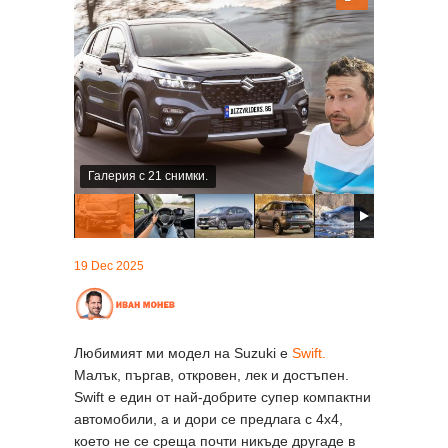
Галерия с 21 снимки.
19 Dec 2025
Любимият ми модел на Suzuki е
Swift.
Малък, пъргав, откровен, лек и достъпен.
Swift е един от най-добрите супер компактни
автомобили, а и дори се предлага с 4x4,
което не се среща почти никъде другаде в