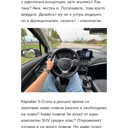
с идентична концепция, като мъникът. Как
така? Ами, честен е. Получавате, това което
виждате. Дизайнът му не е ултра модерен,
но е функционален, салонът – класически.
Карайки S-Cross в днешно време се
запитвам какво повече реално е необходимо
на човек? Какво повече би искал от един
компактен SUV среден клас? Откровеният
отговор е не много повече. Но какво точно