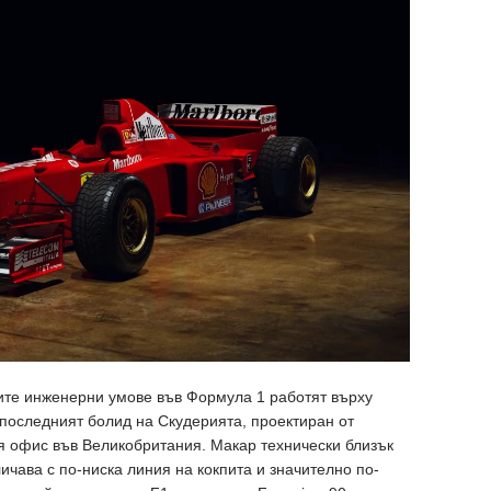
емите инженерни умове във Формула 1 работят върху
 последният болид на Скудерията, проектиран от
я офис във Великобритания. Макар технически близък
ичава с по-ниска линия на кокпита и значително по-