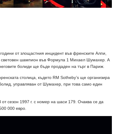
 години от злощастния инцидент във френските Алпи,
ят световен шампион във Формула 1 Михаел Шумахер. А
неговите болиди ще бъде продаден на търг в Париж.
френската столица, където RM Sotheby’s ще организира
болид, управляван от Шумахер, при това само един
 от сезон 1997 г. с номер на шаси 179. Очаква се да
500 000 евро.