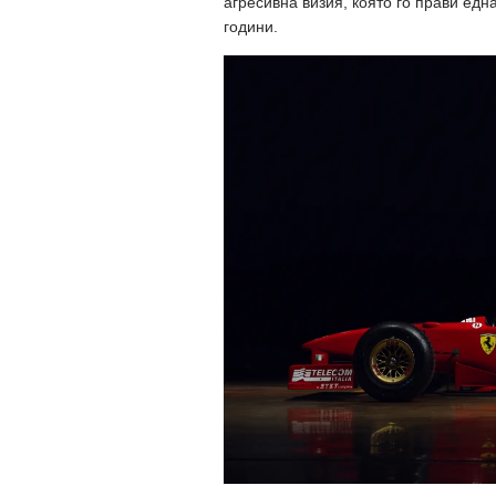
агресивна визия, която го прави едн
години.