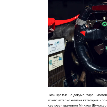
Този кратък, но документиран момен
изключително елитна категория - ори
световен шампион Михаел Шумахер