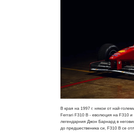
В края на 1997 г. някои от най-гол
Ferrari F310 B - еволюция на F310 и
легендарния Джон Барнард в негови
до предшественика си, F310 B се отл