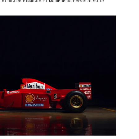
а от най-естетичните F1 машини на Ferrari от 90-те