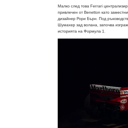
Малко след това Ferrari централизир
привлечен от Benetton като заместни
дизайнер Рори Бърн. Под ръководст
Шумахер зад волана, започва изграж
историята на Формула 1.