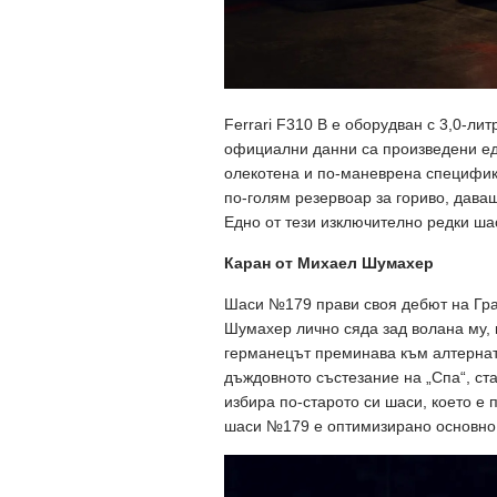
Ferrari F310 B е оборудван с 3,0-лит
официални данни са произведени едва
олекотена и по-маневрена специфик
по-голям резервоар за гориво, дава
Едно от тези изключително редки ша
Каран от Михаел Шумахер
Шаси №179 прави своя дебют на Гран
Шумахер лично сяда зад волана му, 
германецът преминава към алтернати
дъждовното състезание на „Спа“, ст
избира по-старото си шаси, което е 
шаси №179 е оптимизирано основно 