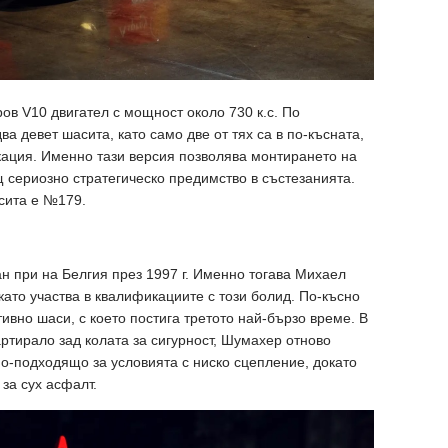
ров V10 двигател с мощност около 730 к.с. По
 девет шасита, като само две от тях са в по-късната,
ация. Именно тази версия позволява монтирането на
щ сериозно стратегическо предимство в състезанията.
сита е №179.
 при на Белгия през 1997 г. Именно тогава Михаел
като участва в квалификациите с този болид. По-късно
вно шаси, с което постига третото най-бързо време. В
артирало зад колата за сигурност, Шумахер отново
по-подходящо за условията с ниско сцепление, докато
за сух асфалт.