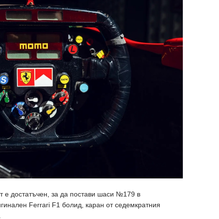
т е достатъчен, за да постави шаси №179 в
гинален Ferrari F1 болид, каран от седемкратния
.