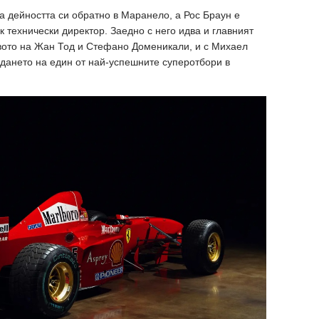
а дейността си обратно в Маранело, а Рос Браун е
к технически директор. Заедно с него идва и главният
вото на Жан Тод и Стефано Доменикали, и с Михаел
дането на един от най-успешните суперотбори в