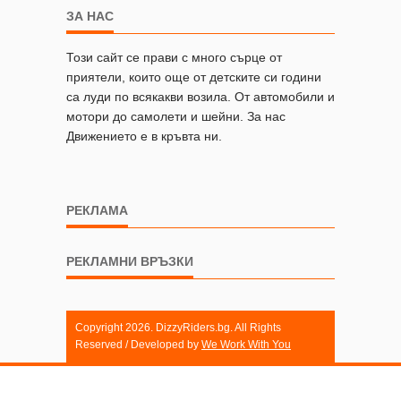
ЗА НАС
Този сайт се прави с много сърце от
приятели, които още от детските си години
са луди по всякакви возила. От автомобили и
мотори до самолети и шейни. За нас
Движението е в кръвта ни.
РЕКЛАМА
РЕКЛАМНИ ВРЪЗКИ
Copyright 2026. DizzyRiders.bg. All Rights
Reserved / Developed by
We Work With You