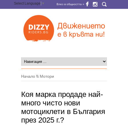
Select Language
▼
Влез в общността »
Начало
\\
Мотори
Коя марка продаде най-
много чисто нови
мотоциклети в България
през 2025 г.?