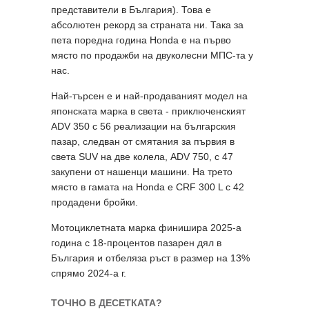
представители в България). Това е
абсолютен рекорд за страната ни. Така за
пета поредна година Honda е на първо
място по продажби на двуколесни МПС-та у
нас.
Най-търсен е и най-продаваният модел на
японската марка в света - приключенският
ADV 350 с 56 реализации на българския
пазар, следван от смятания за първия в
света SUV на две колела, ADV 750, с 47
закупени от нашенци машини. На трето
място в гамата на Honda e CRF 300 L с 42
продадени бройки.
Мотоциклетната марка финишира 2025-а
година с 18-процентов пазарен дял в
България и отбеляза ръст в размер на 13%
спрямо 2024-а г.
ТОЧНО В ДЕСЕТКАТА?