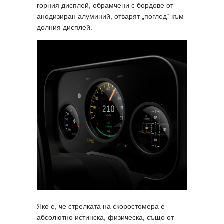
горния дисплей, обрамчени с бордове от
анодизиран алуминий, отварят „поглед“ към
долния дисплей.
Яко е, че стрелката на скоростомера е
абсолютно истинска, физическа, също от