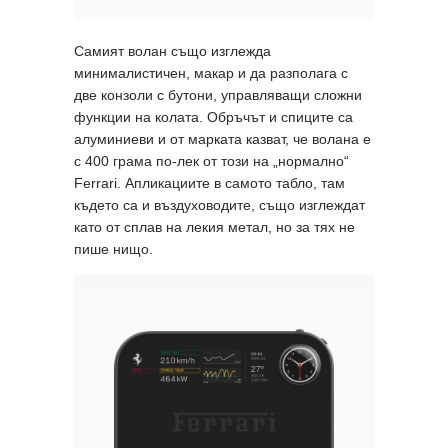
Самият волан също изглежда
минималистичен, макар и да разполага с
две конзоли с бутони, управляващи сложни
функции на колата. Обръчът и спиците са
алуминиеви и от марката казват, че волана е
с 400 грама по-лек от този на „нормално“
Ferrari. Апликациите в самото табло, там
където са и въздуховодите, също изглеждат
като от сплав на лекия метал, но за тях не
пише нищо.