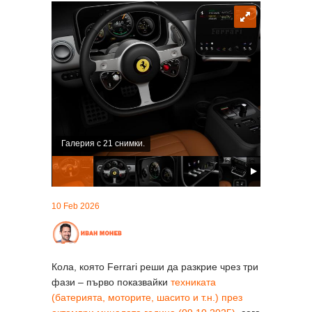
Галерия с 21 снимки.
10 Feb 2026
Кола, която Ferrari реши да разкрие чрез три
фази – първо показвайки
техниката
(батерията, моторите, шасито и т.н.) през