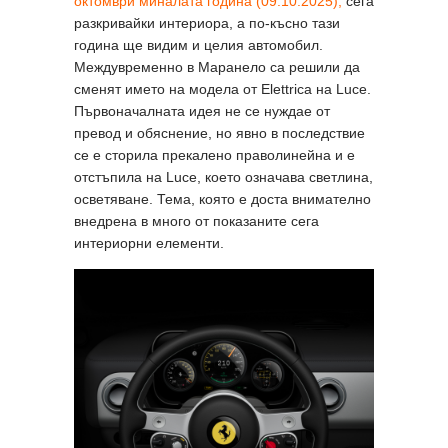
октомври миналата година (09.10.2025),
сега
разкривайки интериора, а по-късно тази
година ще видим и целия автомобил.
Междувременно в Маранело са решили да
сменят името на модела от Elettrica на Luce.
Първоначалната идея не се нуждае от
превод и обяснение, но явно в последствие
се е сторила прекалено праволинейна и е
отстъпила на Luce, което означава светлина,
осветяване. Тема, която е доста внимателно
внедрена в много от показаните сега
интериорни елементи.