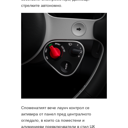
стрелките автономно.
Споменатият вече лаунч контрол се
активира от панел пред централното
огледало, в които са поместени и
алуминиеви превключватели в стил ЦК