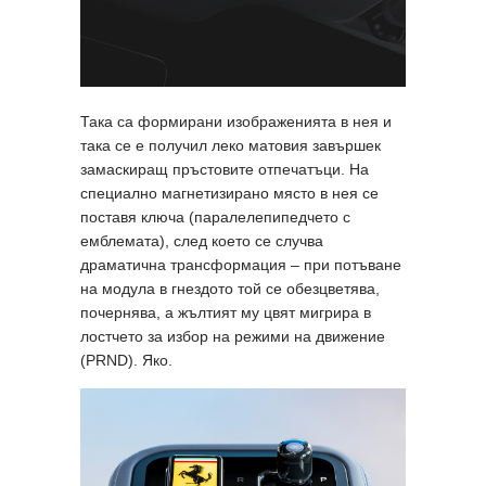
Така са формирани изображенията в нея и
така се е получил леко матовия завършек
замаскиращ пръстовите отпечатъци. На
специално магнетизирано място в нея се
поставя ключа (паралелепипедчето с
емблемата), след което се случва
драматична трансформация – при потъване
на модула в гнездото той се обезцветява,
почернява, а жълтият му цвят мигрира в
лостчето за избор на режими на движение
(PRND). Яко.