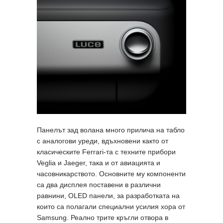
Панелът зад волана много прилича на табло
с аналогови уреди, вдъхновени както от
класическите Ferrari-та с техните прибори
Veglia и Jaeger, така и от авиацията и
часовникарството. Основните му компоненти
са два дисплея поставени в различни
равнини, OLED панели, за разработката на
които са полагали специални усилия хора от
Samsung. Реално трите кръгли отвора в