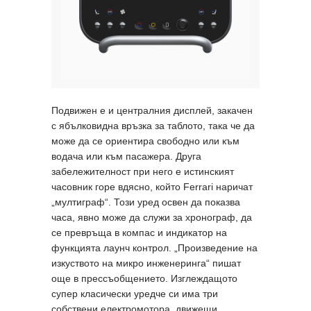
Подвижен е и централния дисплей, закачен
с ябълковидна връзка за таблото, така че да
може да се ориентира свободно или към
водача или към пасажера. Друга
забележителност при него е истинският
часовник горе вдясно, който Ferrari наричат
„мултиграф“. Този уред освен да показва
часа, явно може да служи за хронограф, да
се превръща в компас и индикатор на
функцията лаунч контрол. „Произведение на
изкуството на микро инженеринга“ пишат
още в прессъобщението. Изглеждащото
супер класически уредче си има три
собствени електромотора, движещи