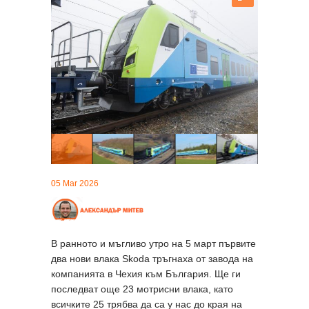
05 Mar 2026
В ранното и мъгливо утро на 5 март първите
два нови влака Skoda тръгнаха от завода на
компанията в Чехия към България. Ще ги
последват още 23 мотрисни влака, като
всичките 25 трябва да са у нас до края на