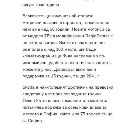
август тази година.
Влаковете ще заменят най-старите
мотрисни влакове в страната, включително
някои на над 50 години. Новите мотриси са
от модела 7Ev в модификации RegioPanter с
по четири вагона. Всеки от влаковете ще
разполага с над 300 места, ще бъде
климатизиран и ще бъде несравнимо по-
икономичен, удобен и тих от използваните в
момента у нас. Договорът включва и
поддръжка за 15 години, т.е. до 2041 г.
Skoda е най-големият доставчик на превозни
средства у нас през последните години.
Освен 25-те влака, компанията в момента
изпълнява поръчка за осем нови влака за
метрото в София, както и за 75 тролея също
за София.