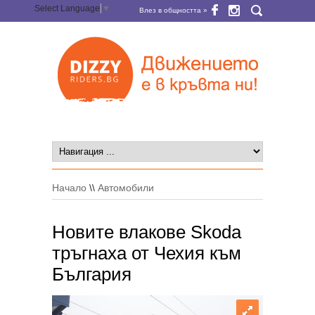
Select Language
▼
Влез в общността »
Начало
\\
Автомобили
Новите влакове Skoda
тръгнаха от Чехия към
България