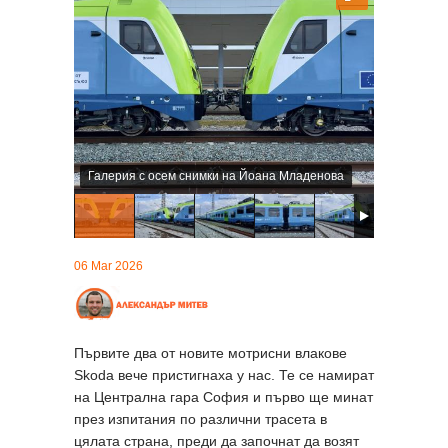
Галерия с осем снимки на Йоана Младенова
06 Mar 2026
Първите два от новите мотрисни влакове
Skoda вече пристигнаха у нас. Те се намират
на Централна гара София и първо ще минат
през изпитания по различни трасета в
цялата страна, преди да започнат да возят