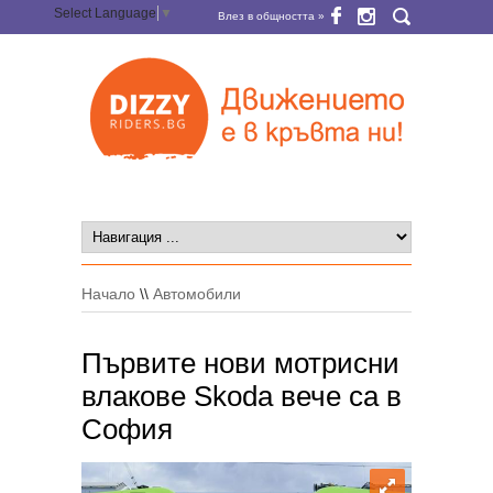
Select Language
▼
Влез в общността »
Начало
\\
Автомобили
Първите нови мотрисни
влакове Skoda вече са в
София