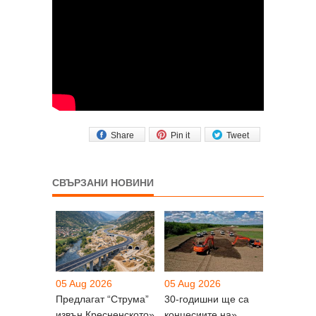
Share
Pin it
Tweet
СВЪРЗАНИ НОВИНИ
05 Aug 2026
05 Aug 2026
Предлагат “Струма”
30-годишни ще са
извън Кресненското»
концесиите на»