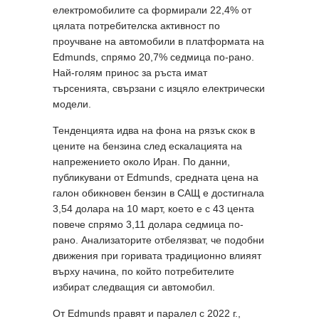
електромобилите са формирали 22,4% от
цялата потребителска активност по
проучване на автомобили в платформата на
Edmunds, спрямо 20,7% седмица по-рано.
Най-голям принос за ръста имат
търсенията, свързани с изцяло електрически
модели.
Тенденцията идва на фона на рязък скок в
цените на бензина след ескалацията на
напрежението около Иран. По данни,
публикувани от Edmunds, средната цена на
галон обикновен бензин в САЩ е достигнала
3,54 долара на 10 март, което е с 43 цента
повече спрямо 3,11 долара седмица по-
рано. Анализаторите отбелязват, че подобни
движения при горивата традиционно влияят
върху начина, по който потребителите
избират следващия си автомобил.
От Edmunds правят и паралел с 2022 г.,