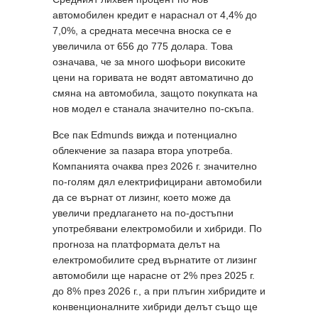
автомобилен кредит е нараснал от 4,4% до
7,0%, а средната месечна вноска се е
увеличила от 656 до 775 долара. Това
означава, че за много шофьори високите
цени на горивата не водят автоматично до
смяна на автомобила, защото покупката на
нов модел е станала значително по-скъпа.
Все пак Edmunds вижда и потенциално
облекчение за пазара втора употреба.
Компанията очаква през 2026 г. значително
по-голям дял електрифицирани автомобили
да се върнат от лизинг, което може да
увеличи предлагането на по-достъпни
употребявани електромобили и хибриди. По
прогноза на платформата делът на
електромобилите сред върнатите от лизинг
автомобили ще нарасне от 2% през 2025 г.
до 8% през 2026 г., а при плъгин хибридите и
конвенционалните хибриди делът също ще