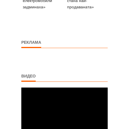
електромобили
стана най-
задминаха»
продаваната»
РЕКЛАМА
ВИДЕО