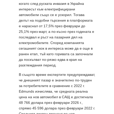
когато след руската инвазия в Украйна
интересът към електрифицирани
автомобили също се е ускорил. Тогава
делът на подобни търсения в платформата
е нараснал от 17,5% през февруари до
25,1% през март, а по-късно през годината е
последвал и ръст на пазарния дял на
електромобилите. Според компанията
сегашният скок в интереса може да е още в
ранен етап, тъй като горивата са започнали
да поскъпват по-рязко едва в края на
разглеждания период.
В същото време експертите предупреждават,
че днешният пазар е значително по-труден
за потребителите в сравнение с 2022 г.
Edmunds изчислява, че средната реална
цена на нов автомобил в САЩ е достигнала
48 766 долара през февруари 2026 г.,
спрямо 45 596 долара през февруари 2022 г.
Средният лихвен процент по нов