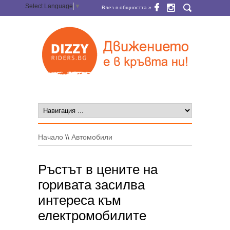
Select Language
▼
Влез в общността »
Начало
\\
Автомобили
Ръстът в цените на
горивата засилва
интереса към
електромобилите