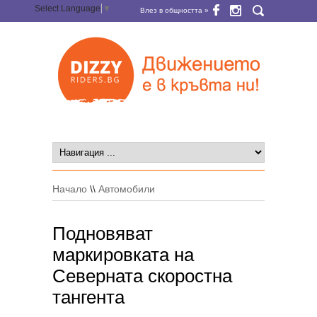
Select Language
▼
Влез в общността »
Начало
\\
Автомобили
Подновяват
маркировката на
Северната скоростна
тангента