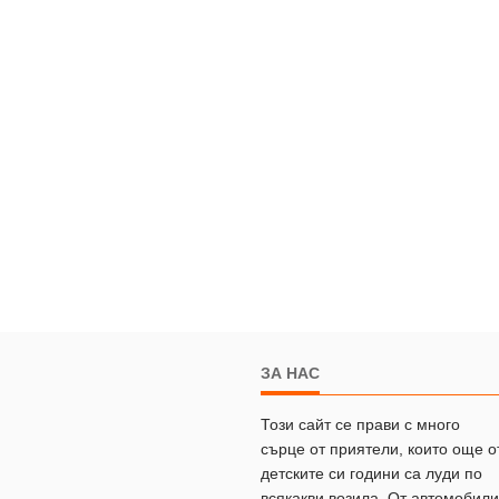
ЗА НАС
Този сайт се прави с много
сърце от приятели, които още о
детските си години са луди по
всякакви возила. От автомобили