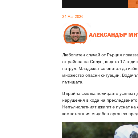
24 Mar 2026
Любопитен случай от Гърция показва
от района на Солун, където 17-годи
патрул. Младежът се опитал да избяг
множество опасни ситуации. Водачъ
пътищата.
В крайна сметка полицаите успяват д
нарушения в хода на преследването 
Непълнолетният джигит е пуснат на 
компетентния съдебен орган за пре