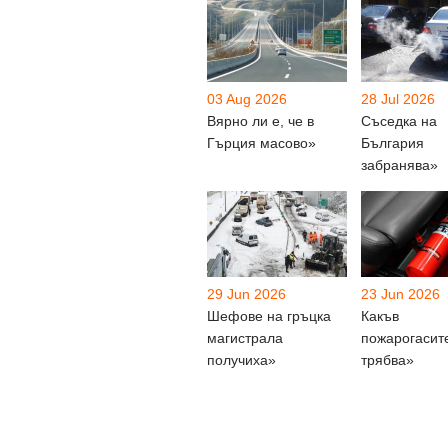
03 Aug 2026
28 Jul 2026
Вярно ли е, че в
Съседка на
Гърция масово»
България
забранява»
29 Jun 2026
23 Jun 2026
Шефове на гръцка
Какъв
магистрала
пожарогасит
получиха»
трябва»