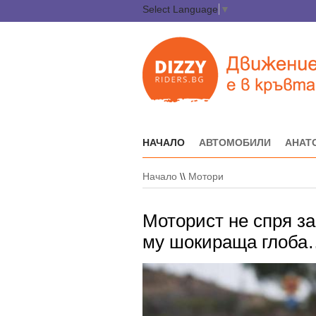
Select Language
▼
НАЧАЛО
АВТОМОБИЛИ
АНАТ
Начало
\\
Мотори
Моторист не спря з
му шокираща глоба