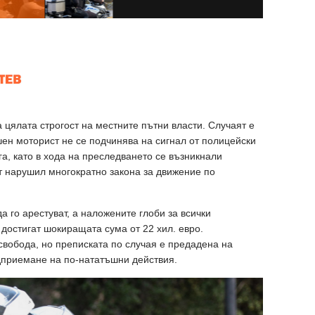
 цялата строгост на местните пътни власти. Случаят е
шен моторист не се подчинява на сигнал от полицейски
а, като в хода на преследването се възникнали
т нарушил многократно закона за движение по
а го арестуват, а наложените глоби за всички
достигат шокиращата сума от 22 хил. евро.
свобода, но преписката по случая е предадена на
дприемане на по-нататъшни действия.