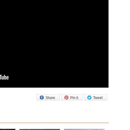
Share
Pin it
Tweet