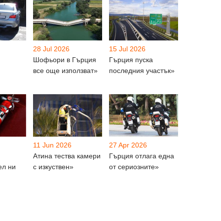
28 Jul 2026
15 Jul 2026
Шофьори в Гърция
Гърция пуска
все още използват»
последния участък»
11 Jun 2026
27 Apr 2026
Атина тества камери
Гърция отлага една
ел ни
с изкуствен»
от сериозните»