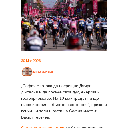
30 Mar 2026
„София е готова да посрещне Джиро
д’Италия и да покаже своя дух, енергия и
гостоприемство. На 10 май градът ни ще
пише история – бъдете част от нея“, прикани
всички жители и гости на София кметът
Васил Терзиев.
Столицата се подготвя
да бъде домакин на