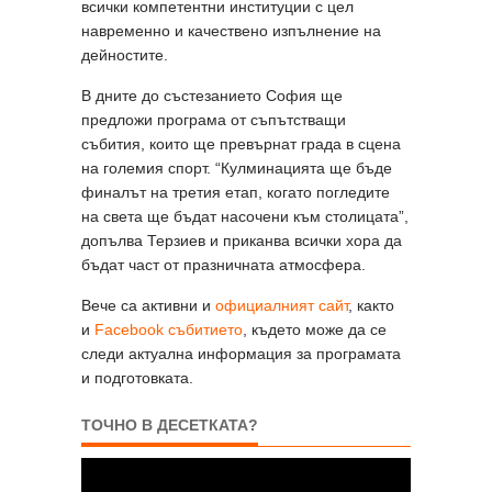
всички компетентни институции с цел
навременно и качествено изпълнение на
дейностите.
В дните до състезанието София ще
предложи програма от съпътстващи
събития, които ще превърнат града в сцена
на големия спорт. “Кулминацията ще бъде
финалът на третия етап, когато погледите
на света ще бъдат насочени към столицата”,
допълва Терзиев и приканва всички хора да
бъдат част от празничната атмосфера.
Вече са активни и
официалният сайт
, както
и
Facebook събитието
, където може да се
следи актуална информация за програмата
и подготовката.
ТОЧНО В ДЕСЕТКАТА?