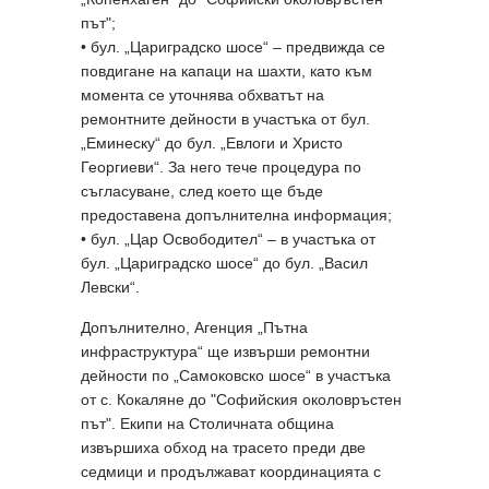
път";
• бул. „Цариградско шосе“ – предвижда се
повдигане на капаци на шахти, като към
момента се уточнява обхватът на
ремонтните дейности в участъка от бул.
„Еминеску“ до бул. „Евлоги и Христо
Георгиеви“. За него тече процедура по
съгласуване, след което ще бъде
предоставена допълнителна информация;
• бул. „Цар Освободител“ – в участъка от
бул. „Цариградско шосе“ до бул. „Васил
Левски“.
Допълнително, Агенция „Пътна
инфраструктура“ ще извърши ремонтни
дейности по „Самоковско шосе“ в участъка
от с. Кокаляне до "Софийския околовръстен
път". Екипи на Столичната община
извършиха обход на трасето преди две
седмици и продължават координацията с