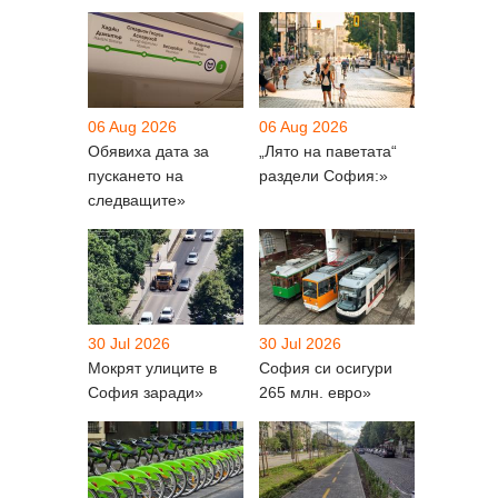
06 Aug 2026
06 Aug 2026
Обявиха дата за
„Лято на паветата“
пускането на
раздели София:»
следващите»
30 Jul 2026
30 Jul 2026
Мокрят улиците в
София си осигури
София заради»
265 млн. евро»