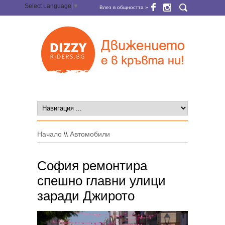
Select Language
▼
Влез в общността »
Начало
\\
Автомобили
София ремонтира
спешно главни улици
заради Джирото