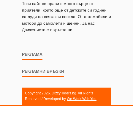
Този сайт се прави с много сърце от
приятели, които още от детските си години
са луди по всякакви возила. От автомобили и
мотори до самолети и шейни. За нас
Движението е в кръвта ни.
РЕКЛАМА
РЕКЛАМНИ ВРЪЗКИ
Copyright 2026. DizzyRiders.bg. All Rights
Reserved / Developed by
We Work With You