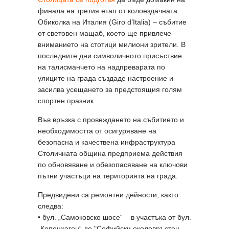
финала на третия етап от колоездачната
Обиколка на Италия (Giro d’Italia) – събитие
от световен мащаб, което ще привлече
вниманието на стотици милиони зрители. В
последните дни символичното присъствие
на талисманчето на надпреварата по
улиците на града създаде настроение и
засилва усещането за предстоящия голям
спортен празник.
Във връзка с провеждането на събитието и
необходимостта от осигуряване на
безопасна и качествена инфраструктура
Столичната община предприема действия
по обновяване и обезопасяване на ключови
пътни участъци на територията на града.
Предвидени са ремонтни дейности, както
следва:
• бул. „Самоковско шосе“ – в участъка от бул.
„Копенхаген“ до "Софийски околовръстен