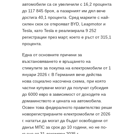
автомобили са се увеличили с 16,2 процента
до 117 845 броя, а пазарният им дял вече
достига 40,1 процента. Сред марките с най-
силен скок се открояват BYD, Leapmotor и
Tesla, като Tesla е реализирала 9 252
регистрации през март, което е ръст от 315,1
процента.
Една от основните причини за
възстановяването е връщането на
стимулите за покупка на електромобили от 1
януари 2026 г. В Германия вече действа
нова социално насочена схема, при която
частни купувачи могат да получат субсидия
до 6000 евро в зависимост от доходите на
домакинството и цената на автомобила.
Освен това федералното правителство реши
новорегистрираните електромобили от 2026
г. нататък да могат да бъдат освободени от
данък МПС за срок до 10 години, но не по-
късно от 31 декември 2035 г.