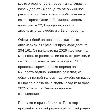
което е ръст от 66,2 процента на годишна
база и дял от 24 процента от всички нови
регистрации. Така електромобилите вече
изпреварват чистите бензинови модели,
чийто дял е 22,8 процента, както и
дизеловите автомобили с 12,8 процента.
Общият брой на новорегистрираните
автомобили в Германия през март достига
294 161. От началото на 2026 г. до края на
март новите регистрации на електромобили
са 159 630, което е увеличение от 41,3
процента спрямо същия период на
миналата година. Данните показват, че
обратът на най-големия автомобилен пазар
в Европа е вече ясно видим, след като през
2025 г. секторът беше в сериозно
отстъпление.
Ръст има и при хибридите. През март
продажбите на хибридни и plug-in хибридни