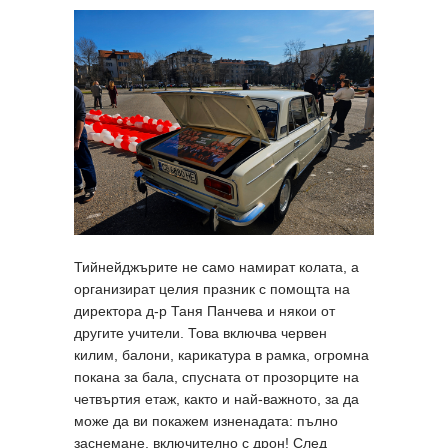
Тийнейджърите не само намират колата, а
организират целия празник с помощта на
директора д-р Таня Панчева и някои от
другите учители. Това включва червен
килим, балони, карикатура в рамка, огромна
покана за бала, спусната от прозорците на
четвъртия етаж, както и най-важното, за да
може да ви покажем изненадата: пълно
заснемане, включително с дрон! След