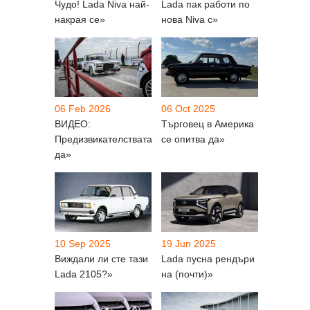
Чудо! Lada Niva най-
Lada пак работи по
накрая се»
нова Niva с»
06 Feb 2026
06 Oct 2025
ВИДЕО:
Търговец в Америка
Предизвикателствата
се опитва да»
да»
10 Sep 2025
19 Jun 2025
Виждали ли сте тази
Lada пусна рендъри
Lada 2105?»
на (почти)»