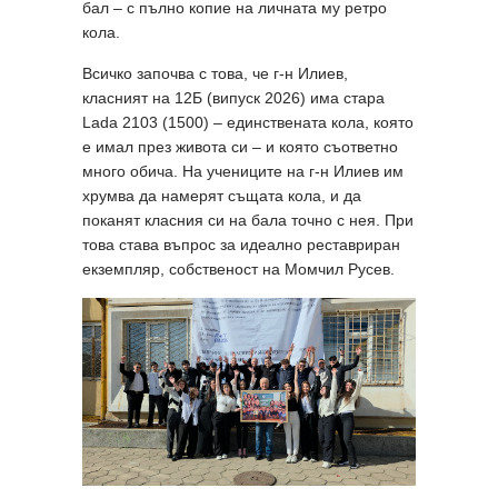
бал – с пълно копие на личната му ретро
кола.
Всичко започва с това, че г-н Илиев,
класният на 12Б (випуск 2026) има стара
Lada 2103 (1500) – единствената кола, която
е имал през живота си – и която съответно
много обича. На учениците на г-н Илиев им
хрумва да намерят същата кола, и да
поканят класния си на бала точно с нея. При
това става въпрос за идеално реставриран
екземпляр, собственост на Момчил Русев.