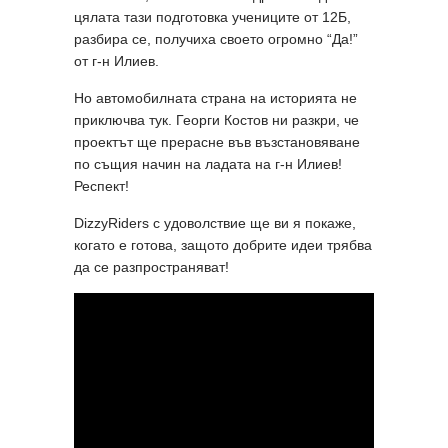
цялата тази подготовка учениците от 12Б,
разбира се, получиха своето огромно “Да!”
от г-н Илиев.
Но автомобилната страна на историята не
приключва тук. Георги Костов ни разкри, че
проектът ще прерасне във възстановяване
по същия начин на ладата на г-н Илиев!
Респект!
DizzyRiders с удоволствие ще ви я покаже,
когато е готова, защото добрите идеи трябва
да се разпространяват!