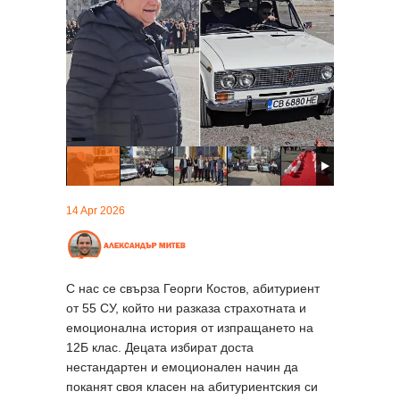
14 Apr 2026
С нас се свърза Георги Костов, абитуриент
от 55 СУ, който ни разказа страхотната и
емоционална история от изпращането на
12Б клас. Децата избират доста
нестандартен и емоционален начин да
поканят своя класен на абитуриентския си