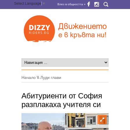
Select Language
▼
Влез в общността »
Начало
\\
Луди глави
Абитуриенти от София
разплакаха учителя си