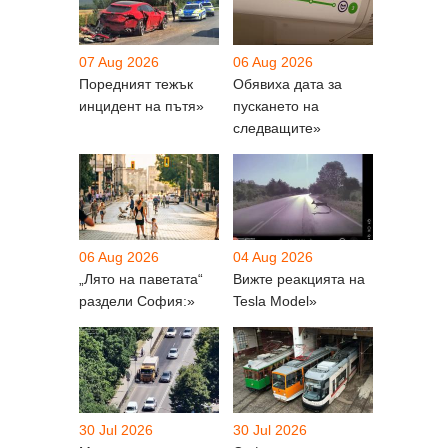
07 Aug 2026
06 Aug 2026
Поредният тежък
Обявиха дата за
инцидент на пътя»
пускането на
следващите»
06 Aug 2026
04 Aug 2026
„Лято на паветата“
Вижте реакцията на
раздели София:»
Tesla Model»
30 Jul 2026
30 Jul 2026