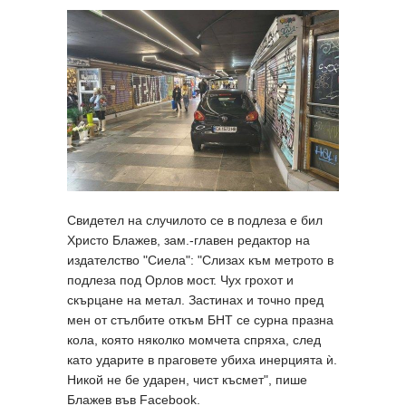
Свидетел на случилото се в подлеза е бил
Христо Блажев, зам.-главен редактор на
издателство "Сиела": "Слизах към метрото в
подлеза под Орлов мост. Чух грохот и
скърцане на метал. Застинах и точно пред
мен от стълбите откъм БНТ се сурна празна
кола, която няколко момчета спряха, след
като ударите в праговете убиха инерцията ѝ.
Никой не бе ударен, чист късмет", пише
Блажев във Facebook.