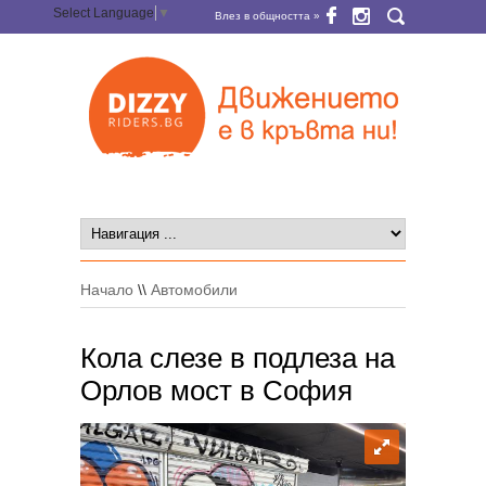
Select Language
▼
Влез в общността »
Начало
\\
Автомобили
Кола слезе в подлеза на
Орлов мост в София