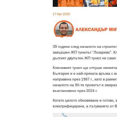
17 Apr 2026
39 години след началото на строител
завършен ЖП тунелът “Лозарево”. К
дългият двупътен ЖП тунел не само 
Ключовият тунел ще отпуши линията
България и е най-пряката връзка с в
направена през 1987 г., като в рамк
началото на 90-те проектът е замраз
възстановено през 2024 г.
Когато цялото обновяване е готово,
електрифицирана, а пътуването от В