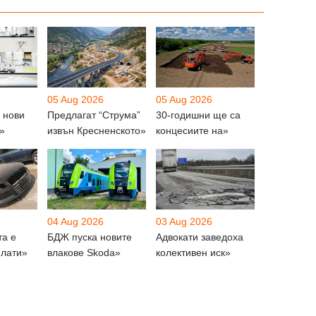
05 Aug 2026
05 Aug 2026
 нови
Предлагат “Струма”
30-годишни ще са
»
извън Кресненското»
концесиите на»
04 Aug 2026
03 Aug 2026
та е
БДЖ пуска новите
Адвокати заведоха
плати»
влакове Skoda»
колективен иск»