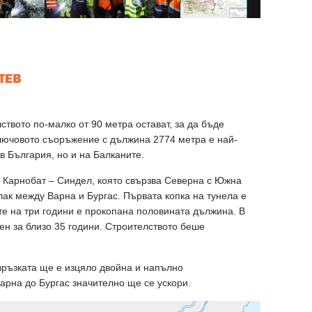
ството по-малко от 90 метра остават, за да бъде
лючовото съоръжение с дължина 2774 метра е най-
в България, но и на Балканите.
 Карнобат – Синдел, която свързва Северна с Южна
лак между Варна и Бургас. Първата копка на тунела е
ите на три години е прокопана половината дължина. В
ен за близо 35 години. Строителството беше
 връзката ще е изцяло двойна и напълно
арна до Бургас значително ще се ускори.