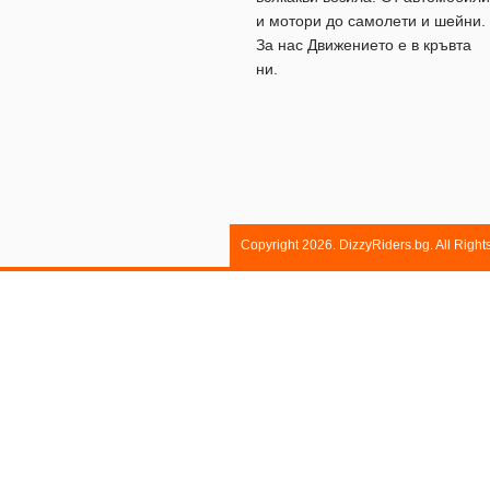
и мотори до самолети и шейни.
За нас Движението е в кръвта
ни.
Copyright 2026. DizzyRiders.bg. All Righ