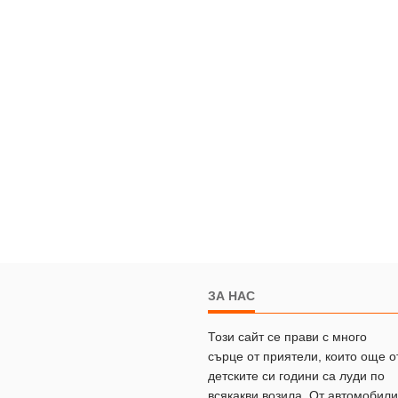
ЗА НАС
Този сайт се прави с много
сърце от приятели, които още о
детските си години са луди по
всякакви возила. От автомобили