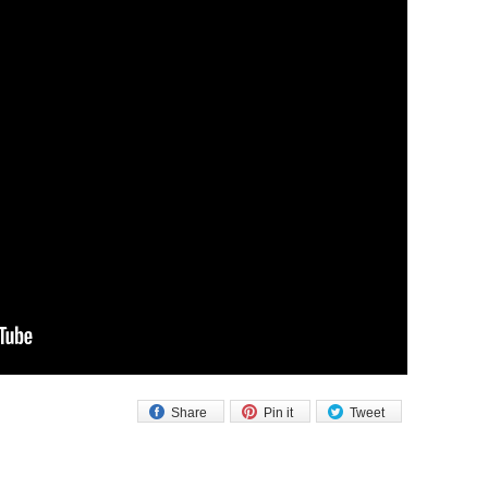
Share
Pin it
Tweet