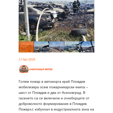
17 Apr 2026
Голям пожар в автоморга край Пловдив
мобилизира осем пожарникарски екипа –
шест от Пловдив и два от Асеновград. В
гасенето са се включили и огнеборците от
доброволното формирование в Пловдив.
Пожарът, избухнал в индустриалната зона на