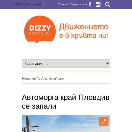
Select Language
▼
Влез в общността »
Начало
\\
Автомобили
Автоморга край Пловдив
се запали