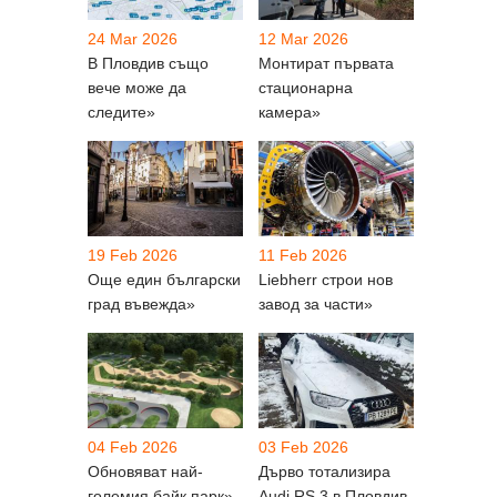
24 Mar 2026
12 Mar 2026
В Пловдив също
Монтират първата
вече може да
стационарна
следите»
камера»
19 Feb 2026
11 Feb 2026
Още един български
Liebherr строи нов
град въвежда»
завод за части»
04 Feb 2026
03 Feb 2026
Обновяват най-
Дърво тотализира
големия байк парк»
Audi RS 3 в Пловдив