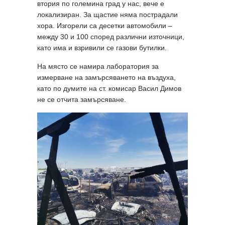
втория по големина град у нас, вече е
локализиран. За щастие няма пострадали
хора. Изгорели са десетки автомобили –
между 30 и 100 според различни източници,
като има и взривили се газови бутилки.
На място се намира лаборатория за
измерване на замърсяването на въздуха,
като по думите на ст. комисар Васил Димов
не се отчита замърсяване.