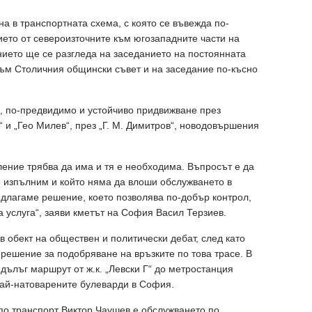
 в транспортната схема, с която се въвежда по-
ето от североизточните към югозападните части на
нието ще се разгледа на заседанието на постоянната
към Столичния общински съвет и на заседание по-късно
, по-предвидимо и устойчиво придвижване през
“ и „Гео Милев“, през „Г. М. Димитров“, новодовършения
ление трябва да има и тя е необходима. Въпросът е да
е изпълним и който няма да влоши обслужването в
редлагаме решение, което позволява по-добър контрол,
 услуга“, заяви кметът на София Васил Терзиев.
 обект на обществен и политически дебат, след като
решение за подобряване на връзките по това трасе. В
дълъг маршрут от ж.к. „Левски Г“ до метростанция
най-натоварените булеварди в София.
по транспорт Виктор Чаушев е обслужването по