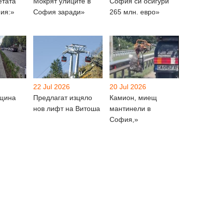
етата“
Мокрят улиците в
София си осигури
ия:»
София заради»
265 млн. евро»
22 Jul 2026
20 Jul 2026
бщина
Предлагат изцяло
Камион, миещ
нов лифт на Витоша
мантинели в
София,»