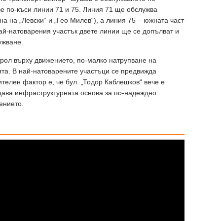
ве по-къси линии 71 и 75. Линия 71 ще обслужва
на на „Левски“ и „Гео Милев“), а линия 75 – южната част
най-натоварения участък двете линии ще се допълват и
ужване.
рол върху движението, по-малко натрупване на
та. В най-натоварените участъци се предвижда
телен фактор е, че бул. „Тодор Каблешков“ вече е
дава инфраструктурната основа за по-надеждно
ението.