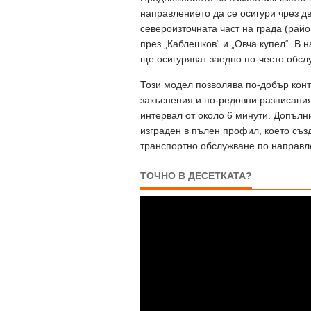
направлението да се осигури чрез д
североизточната част на града (райо
през „Каблешков“ и „Овча купел“. В 
ще осигуряват заедно по-често обсл
Този модел позволява по-добър конт
закъснения и по-редовни разписания
интервал от около 6 минути. Допълни
изграден в пълен профил, което съз
транспортно обслужване по направл
ТОЧНО В ДЕСЕТКАТА?