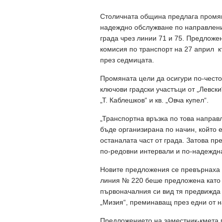
Столичнатa община предлага промяна
надеждно обслужване по направлени
града чрез линии 71 и 75. Предложе
комисия по транспорт на 27 април 
през седмицата.
Промяната цели да осигури по-често
ключови градски участъци от „Левски
„Т. Каблешков“ и кв. „Овча купел“.
„Транспортна връзка по това направ
бъде организирана по начин, който 
останалата част от града. Затова п
по-редовни интервали и по-надеждна
Новите предложения се превърнаха в
линия № 220 беше предложена като 
първоначалния си вид тя предвижда 
„Мизия“, преминаващ през едни от 
Предложението на заместник-кмета 