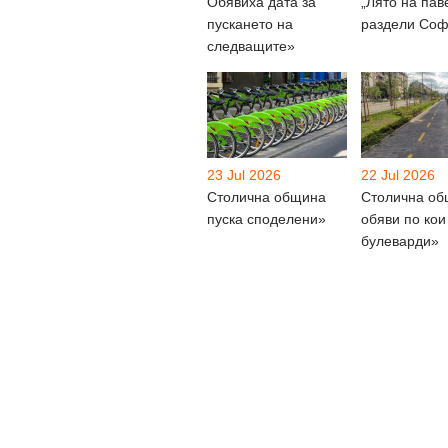
Обявиха дата за
„Лято на пав
пускането на
раздели Соф
следващите»
23 Jul 2026
22 Jul 2026
Столична община
Столична о
пуска споделени»
обяви по кои
булеварди»