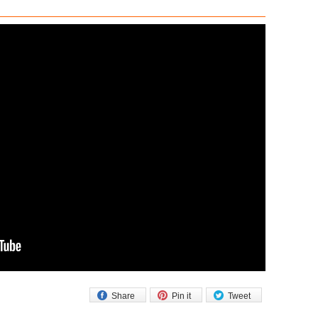
Share
Pin it
Tweet