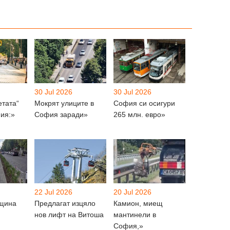
30 Jul 2026
30 Jul 2026
етата“
Мокрят улиците в
София си осигури
ия:»
София заради»
265 млн. евро»
22 Jul 2026
20 Jul 2026
бщина
Предлагат изцяло
Камион, миещ
нов лифт на Витоша
мантинели в
София,»