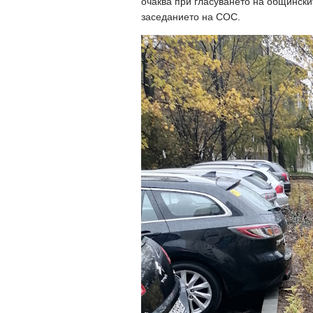
очаква при гласуването на общински
заседанието на СОС.