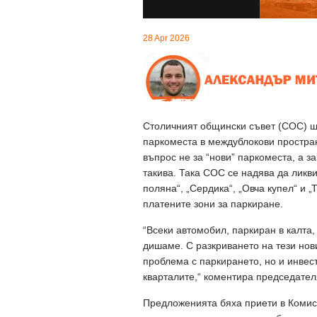
28 Apr 2026
Столичният общински съвет (СОС) ще
паркоместа в междублокови простра
въпрос не за “нови” паркоместа, а 
такива. Така СОС се надява да ликви
поляна“, „Сердика“, „Овча купел“ и 
платените зони за паркиране.
“Всеки автомобил, паркиран в калта,
дишаме. С разкриването на тези нов
проблема с паркирането, но и инвес
кварталите,“ коментира председате
Предложенията бяха приети в Комиси