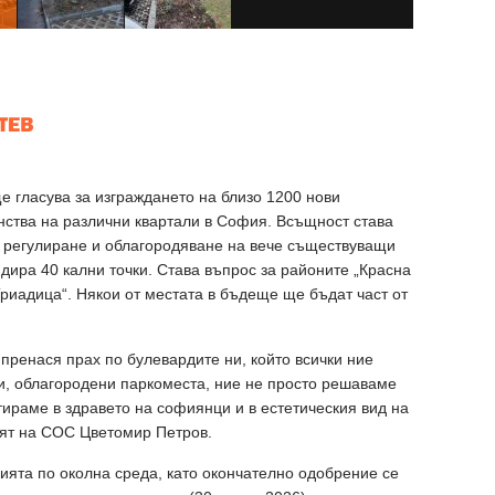
 гласува за изграждането на близо 1200 нови
нства на различни квартали в София. Всъщност става
за регулиране и облагородяване на вече съществуващи
дира 40 кални точки. Става въпрос за районите „Красна
„Триадица“. Някои от местата в бъдеще ще бъдат част от
 пренася прах по булевардите ни, който всички ние
и, облагородени паркоместа, ние не просто решаваме
тираме в здравето на софиянци и в естетическия вид на
лят на СОС Цветомир Петров.
ята по околна среда, като окончателно одобрение се