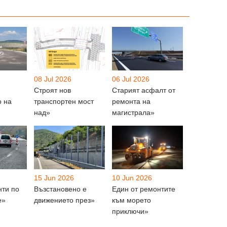
08 Jul 2026
06 Jul 2026
Строят нов
Старият асфалт от
о на
транспортен мост
ремонта на
над»
магистрала»
15 Jun 2026
10 Jun 2026
нти по
Възстановено е
Един от ремонтите
е»
движението през»
към морето
приключи»