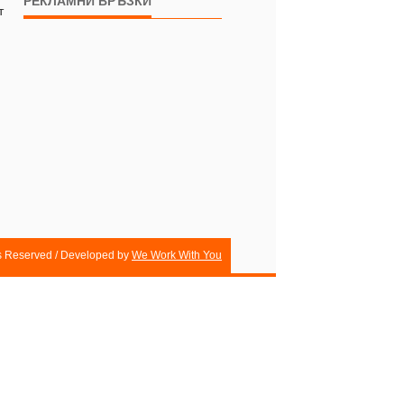
РЕКЛАМНИ ВРЪЗКИ
т
ts Reserved / Developed by
We Work With You