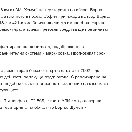
,6 км от АМ „Хемус“ на територията на област Варна.
 в платното в посока София при изхода на град Варна,
18-и и 421-и км/. За изпълнението им ще бъде спряно
 ремонтира, а всички превозни средства ще преминават
фалтиране на настилката, подобряване на
граничителни системи и маркировка. Прогнозният срок
е ремонтиран близо четвърт век, като от 2002 г. до
мо дейности по текущо поддържане. С реализиране на
се подобри експлоатационното състояние на отсечката
ътуващите.
 „Пътперфект - Т“ ЕАД, с което АПИ има договор по
а територията на областите Варна, Шумен и