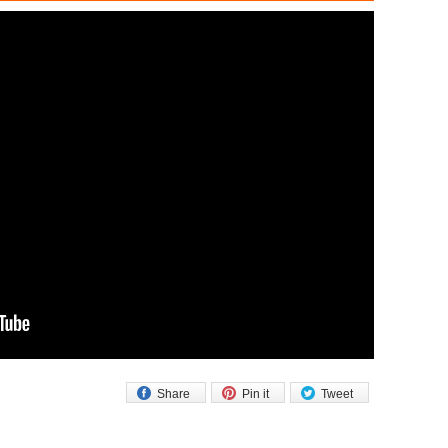
Share
Pin it
Tweet