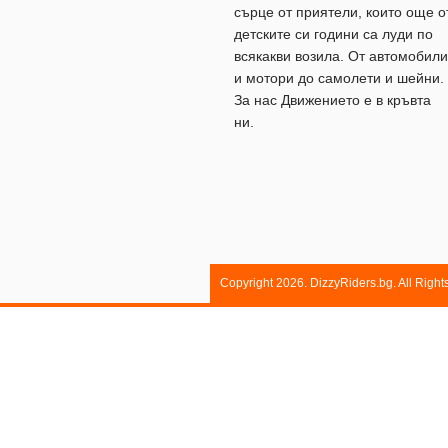
сърце от приятели, които още о
детските си години са луди по
всякакви возила. От автомобили
и мотори до самолети и шейни.
За нас Движението е в кръвта
ни.
Copyright 2026. DizzyRiders.bg. All Righ