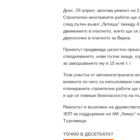
Днес, 29 април, започва ремонт на 2
Строително-монтажните работи ще са
след пътен възел „Летище“ /между 4
движението в платното, което ще се
двупосочно в платното за Варна.
Проектът предвижда цялостно преас
отводняването, нови пътни знаци, о
за завършването му е 15 юли т. г.
Този участък от автомагистралата не 
момента по него са изпълнявани са
планираните строителни работи ще 
и ще се повиши безопасността на п
Ремонтът е възложен на дружеството
ЗОП за поддържане на АМ „Хемус“ н
Търговище.
ТОЧНО В ДЕСЕТКАТА?