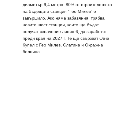
диаметър 9,4 метра. 80% от строителството
на бъдещата станция “Гео Милев” е
завършило. Ако няма забавяния, трябва
новите шест станции, които ще бъдат
получат означение линия 6, да заработят
преди края на 2027 г. Те ще свързват Овча
Купел с Гео Милев, Слатина и Окръжна
болница.