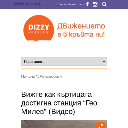
Select Language
▼
Влез в общността »
Начало
\\
Автомобили
Вижте как къртицата
достигна станция “Гео
Милев” (Видео)