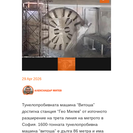
29 Apr 2026
Тунелопробивната машина “Витоша”
достигна станция “Гео Милев” от източното
разширение на трета линия на метрото в
София. 1600-тонната тунелопробивна
машина “витоша” е дълга 86 метра и има