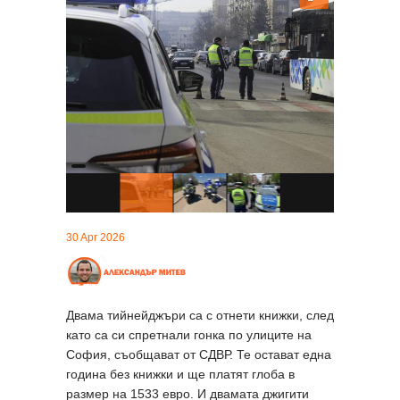
30 Apr 2026
Двама тийнейджъри са с отнети книжки, след
като са си спретнали гонка по улиците на
София, съобщават от СДВР. Те остават една
година без книжки и ще платят глоба в
размер на 1533 евро. И двамата джигити