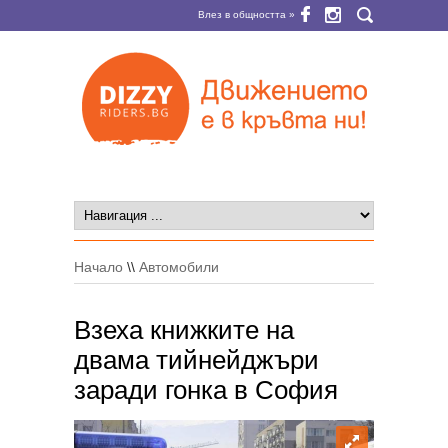
Влез в общността »
Начало
\\
Автомобили
Взеха книжките на
двама тийнейджъри
заради гонка в София