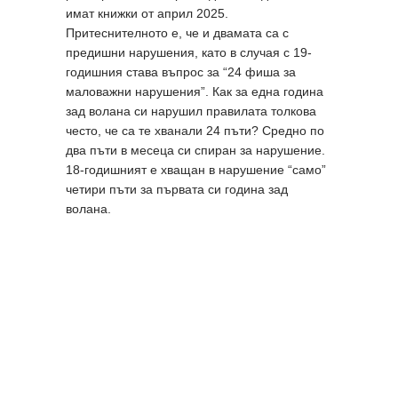
имат книжки от април 2025.
Притеснителното е, че и двамата са с
предишни нарушения, като в случая с 19-
годишния става въпрос за “24 фиша за
маловажни нарушения”. Как за една година
зад волана си нарушил правилата толкова
често, че са те хванали 24 пъти? Средно по
два пъти в месеца си спиран за нарушение.
18-годишният е хващан в нарушение “само”
четири пъти за първата си година зад
волана.