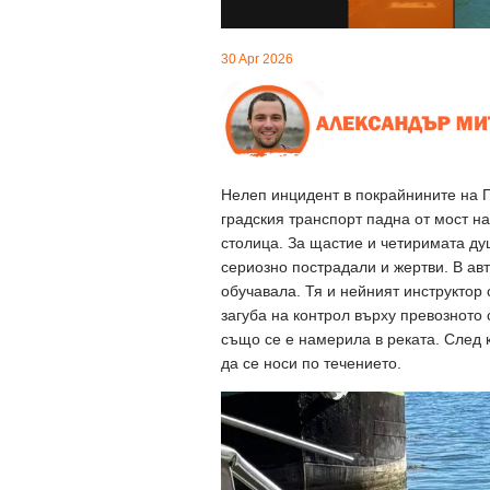
30 Apr 2026
Нелеп инцидент в покрайнините на П
градския транспорт падна от мост 
столица. За щастие и четиримата ду
сериозно пострадали и жертви. В ав
обучавала. Тя и нейният инструктор
загуба на контрол върху превозното 
също се е намерила в реката. След к
да се носи по течението.