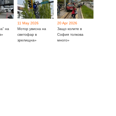
11 May 2026
20 Apr 2026
на” на
Мотор увисна на
Защо колите в
в»
светофар в
София толкова
зрелищна»
много»