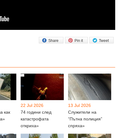
Share
Pin it
Tweet
22 Jul 2026
13 Jul 2026
а как
74 години след
Служители на
ща»
катастрофата
“Пътна полиция”
откриха»
спряха»