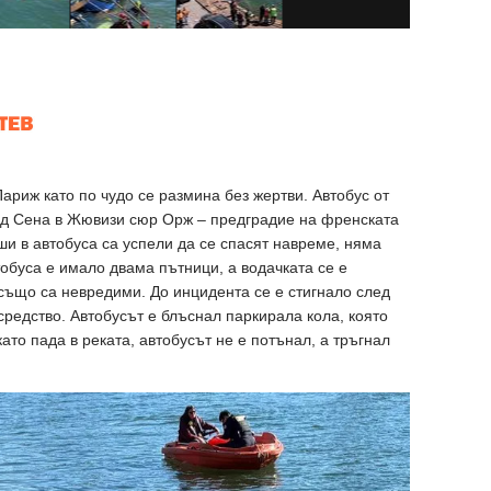
ариж като по чудо се размина без жертви. Автобус от
над Сена в Жювизи сюр Орж – предградие на френската
ши в автобуса са успели да се спасят навреме, няма
тобуса е имало двама пътници, а водачката се е
 също са невредими. До инцидента се е стигнало след
средство. Автобусът е блъснал паркирала кола, която
ато пада в реката, автобусът не е потънал, а тръгнал