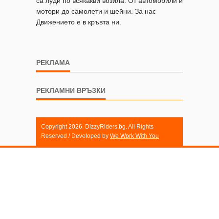
са луди по всякакви возила. От автомобили и
мотори до самолети и шейни. За нас
Движението е в кръвта ни.
РЕКЛАМА
РЕКЛАМНИ ВРЪЗКИ
Copyright 2026. DizzyRiders.bg. All Rights
Reserved / Developed by
We Work With You