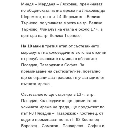
Миндя – Мерданя – Лясковец, преминават
по общинската пътна мрежа на Лясковец до
Шереметя, по път I-4 Шереметя – Велико
Търново, по уличната мрежа на гр. Велико
Търново. Финалът на етапа е около 17 ч. в
центъра на гр. Велико Търново.
На 10 май
в третия етап от състезанието
маршрутът на колоездачите включва отсечки
от републиканските пътища в областите
Пловдив, Пазарджик и София. За
преминаване на състезателите, поетапно
ще се ограничава трафикът в участъците от
пътната мрежа.
Състезанието ще стартира в 13 ч. в гр.
Пловдив. Колоездачите ще преминат по
уличната мрежа на града, ще продължат по
път I-8 Пловдив – Пазарджик - Костенец, от
където преминават по път II-82 Костенец –
Боровец – Самоков – Панчарево – София и