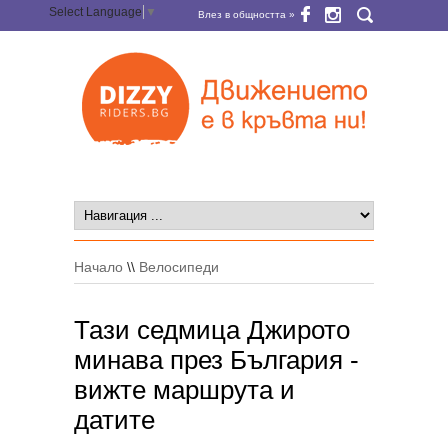
Select Language
▼
Влез в общността »
Начало
\\
Велосипеди
Тази седмица Джирото
минава през България -
вижте маршрута и
датите