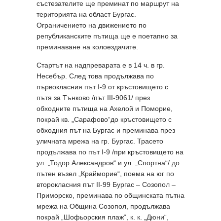
състезателите ще преминат по маршрут на
територията на област Бургас.
Ограничението на движението по
републиканските пътища ще е поетапно за
преминаване на колоездачите.
Стартът на надпреварата е в 14 ч. в гр.
Несебър. След това продължава по
първокласния път I-9 от кръстовището с
пътя за Тънково /път III-9061/ през
обходните пътища на Ахелой и Поморие,
покрай кв. „Сарафово“до кръстовището с
обходния път на Бургас и преминава през
уличната мрежа на гр. Бургас. Трасето
продължава по път I-9 /при кръстовището на
ул. „Тодор Александров“ и ул. „Спортна“/ до
пътен възел „Крайморие“, поема на юг по
второкласния път II-99 Бургас – Созопол –
Приморско, преминава по общинската пътна
мрежа на Община Созопол, продължава
покрай „Шофьорския плаж“, к. к. „Дюни“,