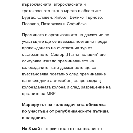
първокласната, второкласната и
третокласната пътна мрежа в областите
Бургас, Сливен, Ямбол, Велико Търново,
Пловдив, Пазарджик и Софийска.
Промяната в организацията на движение по
участъците ще се въвежда поетапно преди
провеждането на съответния тур от
състезанието. Сектор „Пътна полиция“ ще
осигурява изцяло преминаването на
колоездачите, като движението ще се
възстановява поетапно след преминаване
на последния автомобил, съпровождащ
колоездачната колона и след разрешение на
органите на МВР.
Маршрутът на колоездачната обиколка
по участъци от републиканските пътища
е следният:
На 8 май
в първия етап от състезанието