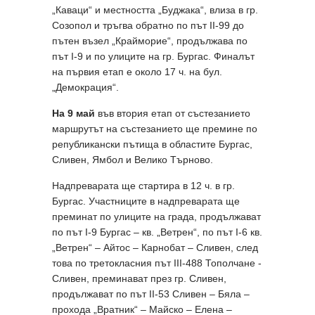
„Каваци“ и местността „Буджака“, влиза в гр.
Созопол и тръгва обратно по път II-99 до
пътен възел „Крайморие“, продължава по
път I-9 и по улиците на гр. Бургас. Финалът
на първия етап е около 17 ч. на бул.
„Демокрация“.
На 9 май
във втория етап от състезанието
маршрутът на състезанието ще премине по
републикански пътища в областите Бургас,
Сливен, Ямбол и Велико Търново.
Надпреварата ще стартира в 12 ч. в гр.
Бургас. Участниците в надпреварата ще
преминат по улиците на града, продължават
по път I-9 Бургас – кв. „Ветрен“, по път I-6 кв.
„Ветрен“ – Айтос – Карнобат – Сливен, след
това по третокласния път III-488 Тополчане -
Сливен, преминават през гр. Сливен,
продължават по път II-53 Сливен – Бяла –
прохода „Вратник“ – Майско – Елена –