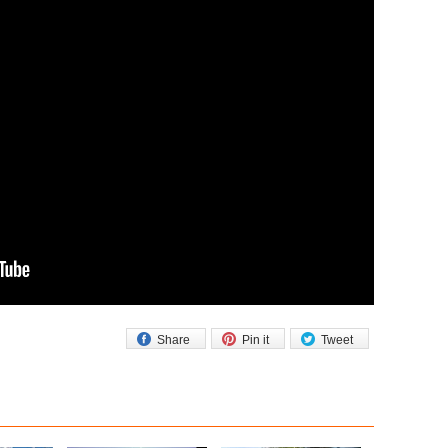
Share
Pin it
Tweet