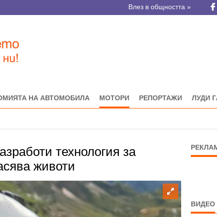
Влез в общността »
ОМИЯТА НА АВТОМОБИЛА
МОТОРИ
РЕПОРТАЖИ
ЛУДИ 
РЕКЛА
азработи технология за
асява животи
ВИДЕО