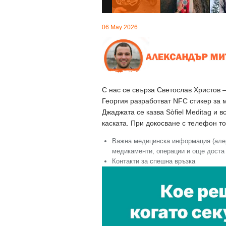
06 May 2026
С нас се свърза Светослав Христов 
Георгия разработват NFC стикер за м
Джаджата се казва Sòfiel Meditag и 
каската. При докосване с телефон то
Важна медицинска информация (алер
медикаменти, операции и още доста 
Контакти за спешна връзка