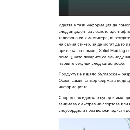
Идеята е тази информация да помогн
след инцидент за лесното идентифи
телефона си към стикера, въвеждате
на самия стикер, за да могат да го и
притекъл на помощ. Sòfiel Meditag 
помощ, като лекарите са единодушни
първите секунди след катастрофа.
Продуктът е изцяло български – разр
Освен самия стикер фирмата поддъ
информацията.
Според нас идеята е супер и има при
занимава с екстремни спортове или п
сноубордисти през велосипедисти до