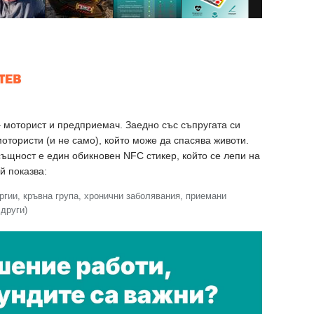
– моторист и предприемач. Заедно със съпругата си
отористи (и не само), който може да спасява животи.
всъщност е един обикновен NFC стикер, който се лепи на
й показва:
гии, кръвна група, хронични заболявания, приемани
други)