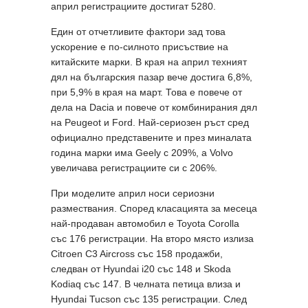
април регистрациите достигат 5280.
Един от отчетливите фактори зад това
ускорение е по-силното присъствие на
китайските марки. В края на април техният
дял на българския пазар вече достига 6,8%,
при 5,9% в края на март. Това е повече от
дела на Dacia и повече от комбинирания дял
на Peugeot и Ford. Най-сериозен ръст сред
официално представените и през миналата
година марки има Geely с 209%, а Volvo
увеличава регистрациите си с 206%.
При моделите април носи сериозни
размествания. Според класацията за месеца
най-продаван автомобил е Toyota Corolla
със 176 регистрации. На второ място излиза
Citroen C3 Aircross със 158 продажби,
следван от Hyundai i20 със 148 и Skoda
Kodiaq със 147. В челната петица влиза и
Hyundai Tucson със 135 регистрации. След