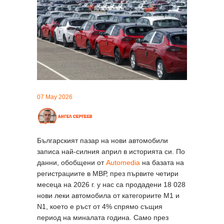
07 May 2026
Българският пазар на нови автомобили
записа най-силния април в историята си. По
данни, обобщени от
Automedia
на базата на
регистрациите в МВР, през първите четири
месеца на 2026 г. у нас са продадени 18 028
нови леки автомобила от категориите M1 и
N1, което е ръст от 4% спрямо същия
период на миналата година. Само през