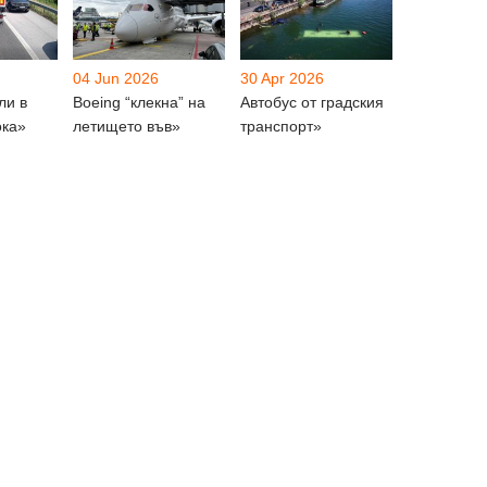
04 Jun 2026
30 Apr 2026
ли в
Boeing “клекна” на
Автобус от градския
ока»
летището във»
транспорт»