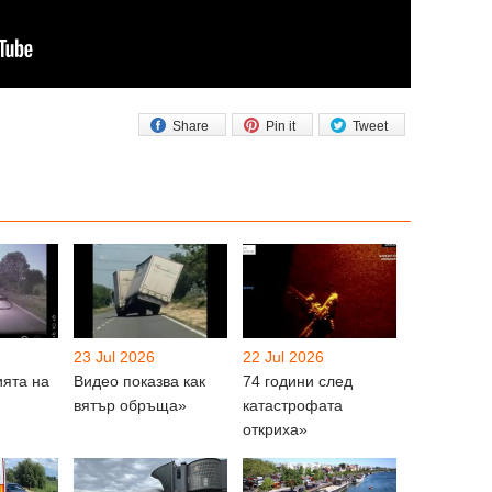
Share
Pin it
Tweet
23 Jul 2026
22 Jul 2026
ията на
Видео показва как
74 години след
вятър обръща»
катастрофата
откриха»