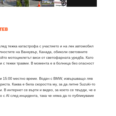
лед тежка катастрофа с участието и на лек автомобил
ностите на Ванкувър, Канада, обиколи световните
ойто мотоциклетът виси от светофарната уредба. Като
и с тежки травми. В момента е в болница без опасност
ди 15:00 местно време. Водач с BMW, извършващо ляв
иста. Каква е била скоростта му, за да литне Suzuki-то
 В интернет се върти и видео, за което се твърди, че е
о с AI след инцидента, така че няма да го публикуваме