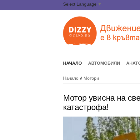
Select Language
▼
НАЧАЛО
АВТОМОБИЛИ
АНАТ
Начало
\\
Мотори
Мотор увисна на св
катастрофа!