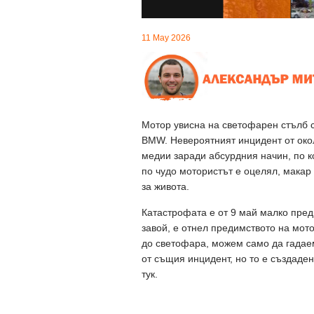
11 May 2026
Мотор увисна на светофарен стълб с
BMW. Невероятният инцидент от окол
медии заради абсурдния начин, по к
по чудо мотористът е оцелял, макар 
за живота.
Катастрофата е от 9 май малко пре
завой, е отнел предимството на мотор
до светофара, можем само да гадаем.
от същия инцидент, но то е създаден
тук.