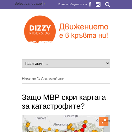
Select Language
▼
Влез в общността »
Начало
\\
Автомобили
Защо МВР скри картата
за катастрофите?