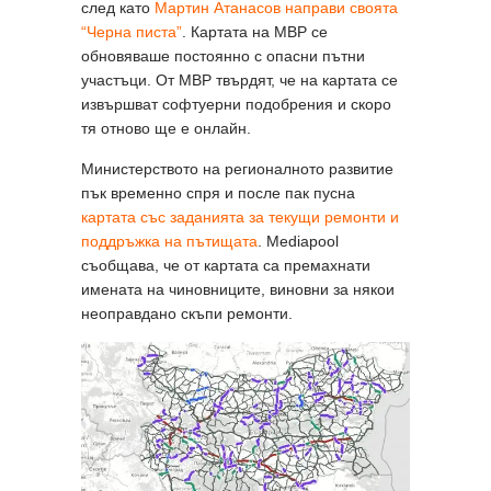
след като
Мартин Атанасов направи своята
“Черна писта”
. Картата на МВР се
обновяваше постоянно с опасни пътни
участъци. От МВР твърдят, че на картата се
извършват софтуерни подобрения и скоро
тя отново ще е онлайн.
Министерството на регионалното развитие
пък временно спря и после пак пусна
картата със заданията за текущи ремонти и
поддръжка на пътищата
. Mediapool
съобщава, че от картата са премахнати
имената на чиновниците, виновни за някои
неоправдано скъпи ремонти.