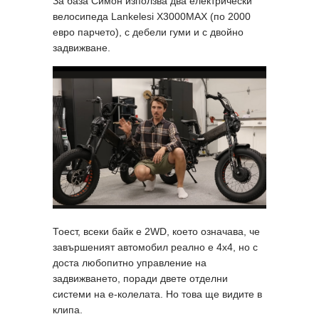
За база Симон използва два електрически
велосипеда Lankelesi X3000MAX (по 2000
евро парчето), с дебели гуми и с двойно
задвижване.
Тоест, всеки байк е 2WD, което означава, че
завършеният автомобил реално е 4x4, но с
доста любопитно управление на
задвижването, поради двете отделни
системи на е-колелата. Но това ще видите в
клипа.