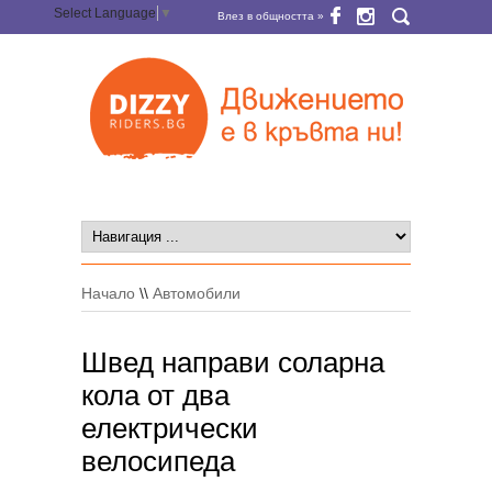
Select Language
▼
Влез в общността »
Начало
\\
Автомобили
Швед направи соларна
кола от два
електрически
велосипеда