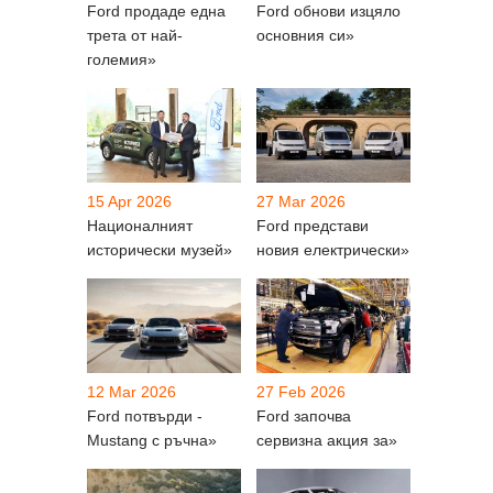
Ford продаде една
Ford обнови изцяло
трета от най-
основния си»
големия»
15 Apr 2026
27 Mar 2026
Националният
Ford представи
исторически музей»
новия електрически»
12 Mar 2026
27 Feb 2026
Ford потвърди -
Ford започва
Mustang с ръчна»
сервизна акция за»