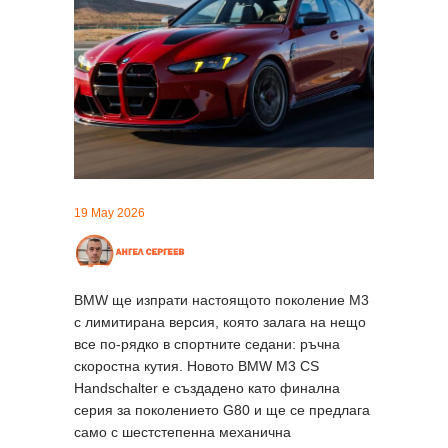
19 May 2026
BMW ще изпрати настоящото поколение M3
с лимитирана версия, която залага на нещо
все по-рядко в спортните седани: ръчна
скоростна кутия. Новото BMW M3 CS
Handschalter е създадено като финална
серия за поколението G80 и ще се предлага
само с шестстепенна механична