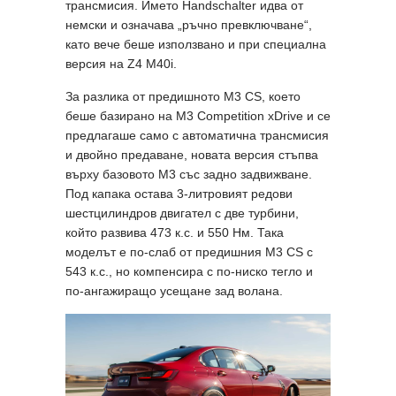
трансмисия. Името Handschalter идва от
немски и означава „ръчно превключване“,
като вече беше използвано и при специална
версия на Z4 M40i.
За разлика от предишното M3 CS, което
беше базирано на M3 Competition xDrive и се
предлагаше само с автоматична трансмисия
и двойно предаване, новата версия стъпва
върху базовото M3 със задно задвижване.
Под капака остава 3-литровият редови
шестцилиндров двигател с две турбини,
който развива 473 к.с. и 550 Нм. Така
моделът е по-слаб от предишния M3 CS с
543 к.с., но компенсира с по-ниско тегло и
по-ангажиращо усещане зад волана.