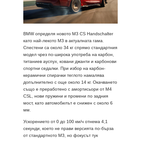
BMW определя новото M3 CS Handschalter
като най-лекото M3 в актуалната гама.
Спестени са около 34 кг спрямо стандартния
модел чрез по-широка употреба на карбон,
титаниев ауспух, ковани джанти и карбонови
спортни седалки. При избор на карбон-
керамични спирачки теглото намалява
допълнително с още около 14 кг. Окачването
също е преработено с амортисьори от M4
CSL, нови пружини и промени по задния
мост, като автомобилът е снижен с около 6
мм.
Ускорението от 0 до 100 км/ч отнема 4,1
секунди, което не прави версията по-бърза
от стандартното M3, но фокусът тук