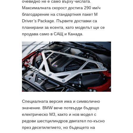
очевидно не е само върху числата.
Максималната скорост достига 290 км/ч
благодарение на стандартния пакет M
Driver’s Package. Първите доставки са
планирани за есента, като моделът ще се
продава само в САЩ и Канада.
Специалната версия има и символично
значение. BMW вече потвърди бъдещо
електрическо M3, както и нов модел с
редови шестцилиндров двигател по-късно
през десетилетието, но бъдещето на