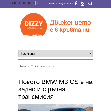
Select Language
▼
Влез в общността »
Начало
\\
Автомобили
Новото BMW M3 CS е на
задно и с ръчна
трансмисия