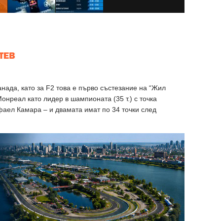
нада, като за F2 това е първо състезание на “Жил
онреал като лидер в шампионата (35 т.) с точка
аел Камара – и двамата имат по 34 точки след