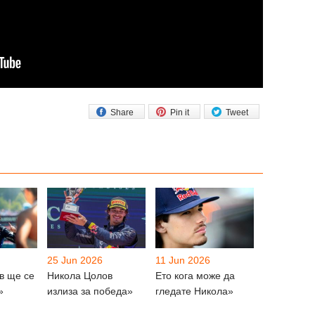
Share
Pin it
Tweet
25 Jun 2026
11 Jun 2026
в ще се
Никола Цолов
Ето кога може да
»
излиза за победа»
гледате Никола»