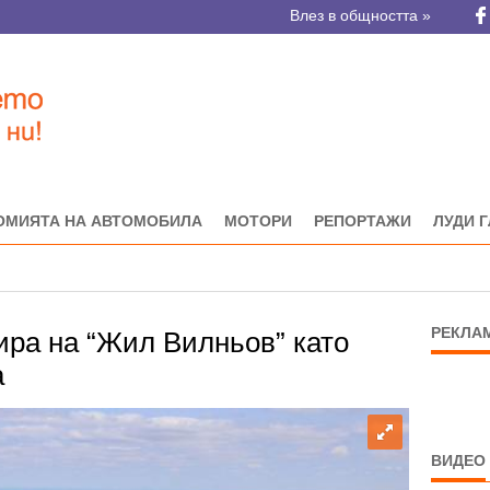
Влез в общността »
ОМИЯТА НА АВТОМОБИЛА
МОТОРИ
РЕПОРТАЖИ
ЛУДИ 
РЕКЛА
ира на “Жил Вилньов” като
а
ВИДЕО