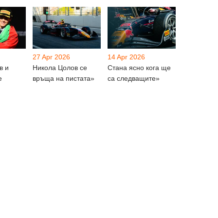
27 Apr 2026
14 Apr 2026
в и
Никола Цолов се
Стана ясно кога ще
е
връща на пистата»
са следващите»