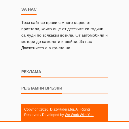
ЗА НАС
Този сайт се прави с много сърце от
приятели, които още от детските си години
са луди по всякакви возила. От автомобили и
мотори до самолети и шейни. За нас
Движението е в кръвта ни.
РЕКЛАМА
РЕКЛАМНИ ВРЪЗКИ
Copyright 2026. DizzyRiders.bg. All Rights
Reserved / Developed by
We Work With You