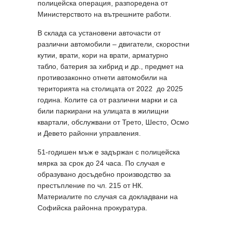
полицейска операция, разпоредена от
Министерството на вътрешните работи.
В склада са установени авточасти от
различни автомобили – двигатели, скоростни
кутии, врати, кори на врати, арматурно
табло, батерия за хибрид и др., предмет на
противозаконно отнети автомобили на
територията на столицата от 2022 до 2025
година. Колите са от различни марки и са
били паркирани на улицата в жилищни
квартали, обслужвани от Трето, Шесто, Осмо
и Девето районни управления.
51-годишен мъж е задържан с полицейска
мярка за срок до 24 часа. По случая е
образувано досъдебно производство за
престъпление по чл. 215 от НК.
Материалите по случая са докладвани на
Софийска районна прокуратура.