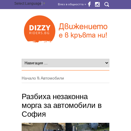
Select Language
▼
Влез в общността »
Начало
\\
Автомобили
Разбиха незаконна
морга за автомобили в
София