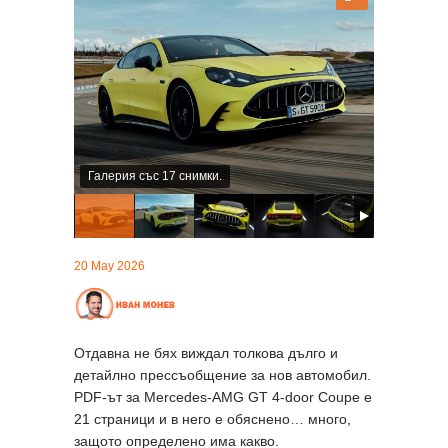
Галерия със 17 снимки.
20 May 2026
Отдавна не бях виждал толкова дълго и
детайлно прессъобщение за нов автомобил.
PDF-ът за Mercedes-AMG GT 4-door Coupe е
21 страници и в него е обяснено… много,
защото определено има какво.