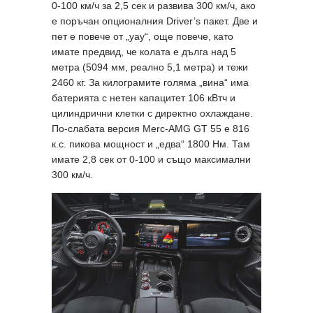
0-100 км/ч за 2,5 сек и развива 300 км/ч, ако
е поръчан опционалния Driver’s пакет. Две и
пет е повече от „уау“, още повече, като
имате предвид, че колата е дълга над 5
метра (5094 мм, реално 5,1 метра) и тежи
2460 кг. За килограмите голяма „вина“ има
батерията с нетен капацитет 106 кВтч и
цилиндрични клетки с директно охлаждане.
По-слабата версия Merc-AMG GT 55 e 816
к.с. пикова мощност и „едва“ 1800 Нм. Там
имате 2,8 сек от 0-100 и също максимални
300 км/ч.