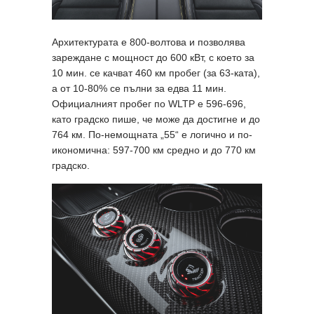
Архитектурата е 800-волтова и позволява
зареждане с мощност до 600 кВт, с което за
10 мин. се качват 460 км пробег (за 63-ката),
а от 10-80% се пълни за едва 11 мин.
Официалният пробег по WLTP e 596-696,
като градско пише, че може да достигне и до
764 км. По-немощната „55“ е логично и по-
икономична: 597-700 км средно и до 770 км
градско.