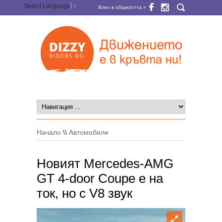
Select Language
▼
Влез в общността »
Начало
\\
Автомобили
Новият Mercedes-AMG
GT 4-door Coupe е на
ток, но с V8 звук