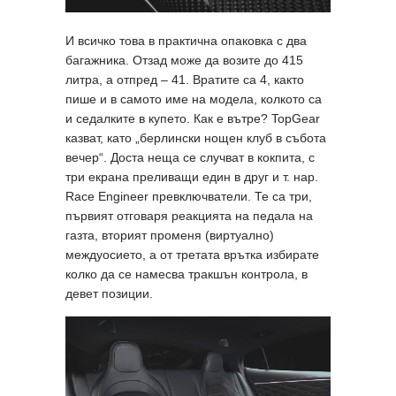
И всичко това в практична опаковка с два
багажника. Отзад може да возите до 415
литра, а отпред – 41. Вратите са 4, както
пише и в самото име на модела, колкото са
и седалките в купето. Как е вътре? TopGear
казват, като „берлински нощен клуб в събота
вечер“. Доста неща се случват в кокпита, с
три екрана преливащи един в друг и т. нар.
Race Engineer превключватели. Те са три,
първият отговаря реакцията на педала на
газта, вторият променя (виртуално)
междуосието, а от третата врътка избирате
колко да се намесва тракшън контрола, в
девет позиции.