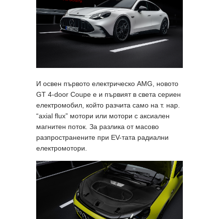
И освен първото електрическо AMG, новото
GT 4-door Coupe е и първият в света сериен
електромобил, който разчита само на т. нар.
“axial flux” мотори или мотори с аксиален
магнитен поток. За разлика от масово
разпространените при EV-тата радиални
електромотори.