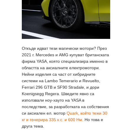
Откъде идват тези магически мотори? През
2021 г. Mercedes и AMG купуват британската
фирма YASA, която специализира именно в
областта на аксиалните електромотори.
Нейни изделия са част от хибридните
системи на Lambo Temerario и Revuelto,
Ferrari 296 GTB и SF90 Stradale, и дори
Koenigsegg Regera. Шведите явно са
използвали ноу-хауто на YASA в
последствие, за разработката на собствения
си аксиален ел. мотор
Quark, който тежи 30
кг и генерира 335 к.с. и 600 Нм.
Но това е
друга тема.