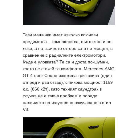
Тези машинки имат няколко ключови
предимства – компактни са, съответно и по-
леки, а на всичкото отгоре са и по-мощни, в
сравнение с радиалните електромотори.
Къде е уловката? Те са и доста по-шумни,
което не е окей за комфорта. Mercedes-AMG
GT 4-door Coupe използва три такива (един
отпред и два отзад), с пикова мощност 1169
к.с. (860 кВт), като техният саундтрак в
случая не е такъв проблем и поради
наличието на изкуствено озвучаване в стил
V8.