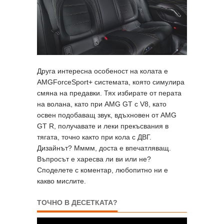
Друга интересна особеност на колата е
AMGForceSport+ системата, която симулира
смяна на предавки. Тях избирате от перата
на волана, като при AMG GT с V8, като
освен подобаващ звук, вдъхновен от AMG
GT R, получавате и леки прекъсвания в
тягата, точно както при кола с ДВГ.
Дизайнът? Мммм, доста е впечатляващ.
Въпросът е харесва ли ви или не?
Споделете с коментар, любопитно ни е
какво мислите.
ТОЧНО В ДЕСЕТКАТА?